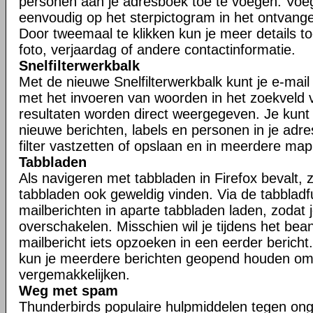
personen aan je adresboek toe te voegen. Voe
eenvoudig op het sterpictogram in het ontvangen
Door tweemaal te klikken kun je meer details t
foto, verjaardag of andere contactinformatie.
Snelfilterwerkbalk
Met de nieuwe Snelfilterwerkbalk kunt je e-mail s
met het invoeren van woorden in het zoekveld va
resultaten worden direct weergegeven. Je kunt j
nieuwe berichten, labels en personen in je adr
filter vastzetten of opslaan en in meerdere ma
Tabbladen
Als navigeren met tabbladen in Firefox bevalt, zu
tabbladen ook geweldig vinden. Via de tabbladfu
mailberichten in aparte tabbladen laden, zodat 
overschakelen. Misschien wil je tijdens het be
mailbericht iets opzoeken in een eerder bericht.
kun je meerdere berichten geopend houden om
vergemakkelijken.
Weg met spam
Thunderbirds populaire hulpmiddelen tegen ong