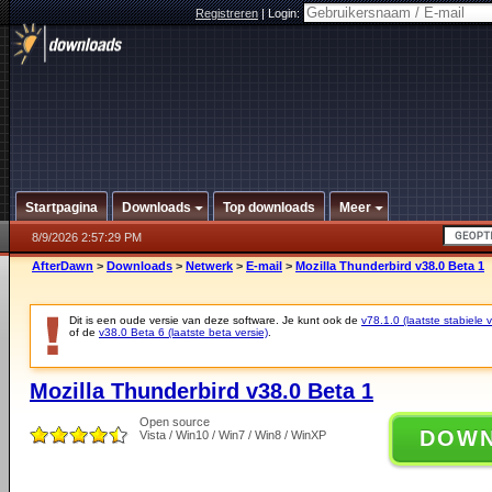
Registreren
|
Login:
Startpagina
Downloads
Top downloads
Meer
8/9/2026 2:57:29 PM
AfterDawn
>
Downloads
>
Netwerk
>
E-mail
>
Mozilla Thunderbird v38.0 Beta 1
Dit is een oude versie van deze software. Je kunt ook de
v78.1.0 (laatste stabiele v
of de
v38.0 Beta 6 (laatste beta versie)
.
Mozilla Thunderbird v38.0 Beta 1
Open source
DOW
Vista / Win10 / Win7 / Win8 / WinXP