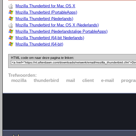
Mozilla Thunderbird for Mac OS X
Mozilla Thunderbird (PortableApps)
Mozilla Thunderbird (Nederlands)
Mozilla Thunderbird for Mac OS X (Nederlands)
Mozilla Thunderbird (Nederlandstalige PortableApps)
Mozilla Thunderbird (64-bit Nederlands)
Mozilla Thunderbird (64-bit)
HTML code om naar deze pagina te linken:
Trefwoorden:
mozilla
thunderbird
mail
client
e-mail
progr