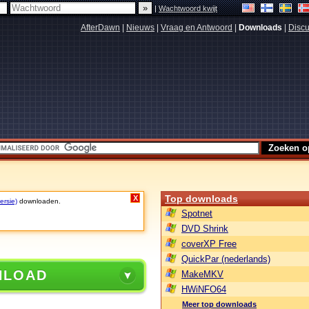
|
Wachtwoord kwijt
AfterDawn
|
Nieuws
|
Vraag en Antwoord
|
Downloads
|
Discu
Top downloads
X
ersie)
downloaden.
Spotnet
DVD Shrink
coverXP Free
QuickPar (nederlands)
NLOAD
MakeMKV
HWiNFO64
Meer top downloads