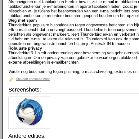
Als navigeren met tabbladen in Firefox bevalt, zul je e-mail in tabbladen
tabbladfunctie kun je e-mailberichten in aparte tabbladen laden, zodat je
Misschien wil je tijdens het beantwoorden van een e-mailbericht iets opz
tabbladfunctie kun je meerdere berichten geopend houden om het opzoe
Weg met spam
Thunderbirds populaire hulpmiddelen tegen ongewenste berichten zijn bij
Elk e-mailbericht dat u ontvangt passeert Thunderbirds toonaangevende 
berichten als ongewenst markeert, leert Thunderbird ervan en verbetert he
tijd hebt om e-mail te lezen die relevant is. Thunderbird kan ook de spam
gebruiken om ongewenste berichten buiten je Postvak IN te houden.
Robuuste privacy
Thunderbird 3.1 biedt ondersteuning voor bescherming van gebruikerspr
afbeeldingen. Om de privacy van een gebruiker te waarborgen blokkeert
externe afbeeldingen in e-mailberichten.
Verder nog bescherming tegen phishing, e-mailarchivering, extensies en
Stel een correctie voor
Screenshots:
Andere edities: