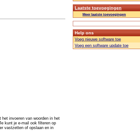
Laatste toevoegingen
Meer laatste toevoegingen
Help ons
Voeg nieuwe software toe
Voeg een software update toe
et het invoeren van woorden in het
e kunt je e-mail ook filteren op
er vastzetten of opslaan en in