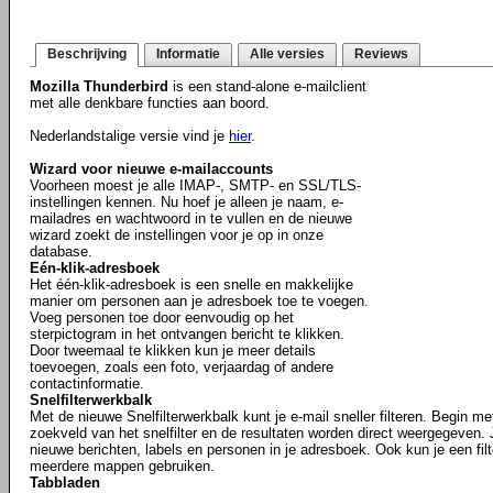
Beschrijving
Informatie
Alle versies
Reviews
Mozilla Thunderbird
is een stand-alone e-mailclient
met alle denkbare functies aan boord.
Nederlandstalige versie vind je
hier
.
Wizard voor nieuwe e-mailaccounts
Voorheen moest je alle IMAP-, SMTP- en SSL/TLS-
instellingen kennen. Nu hoef je alleen je naam, e-
mailadres en wachtwoord in te vullen en de nieuwe
wizard zoekt de instellingen voor je op in onze
database.
Eén-klik-adresboek
Het één-klik-adresboek is een snelle en makkelijke
manier om personen aan je adresboek toe te voegen.
Voeg personen toe door eenvoudig op het
sterpictogram in het ontvangen bericht te klikken.
Door tweemaal te klikken kun je meer details
toevoegen, zoals een foto, verjaardag of andere
contactinformatie.
Snelfilterwerkbalk
Met de nieuwe Snelfilterwerkbalk kunt je e-mail sneller filteren. Begin m
zoekveld van het snelfilter en de resultaten worden direct weergegeven. J
nieuwe berichten, labels en personen in je adresboek. Ook kun je een filt
meerdere mappen gebruiken.
Tabbladen