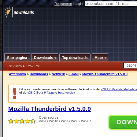
Registreren
|
Login:
Startpagina
Downloads
Top downloads
Meer
8/6/2026 4:27:57 PM
AfterDawn
>
Downloads
>
Netwerk
>
E-mail
>
Mozilla Thunderbird v1.5.0.9
Dit is een oude versie van deze software. Je kunt ook de
v78.1.0 (laatste stabiele v
of de
v38.0 Beta 6 (laatste beta versie)
.
Mozilla Thunderbird v1.5.0.9
Open source
DOW
Vista / Win10 / Win7 / Win8 / WinXP