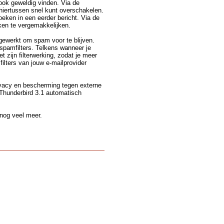
 ook geweldig vinden. Via de
 hiertussen snel kunt overschakelen.
oeken in een eerder bericht. Via de
ken te vergemakkelijken.
gewerkt om spam voor te blijven.
spamfilters. Telkens wanneer je
t zijn filterwerking, zodat je meer
filters van jouw e-mailprovider
ivacy en bescherming tegen externe
 Thunderbird 3.1 automatisch
 nog veel meer.