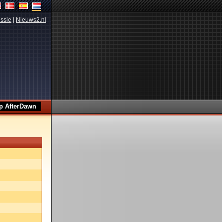
ssie
|
Nieuws2.nl