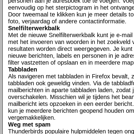
personen aan je adresboek toe te voegen. Voe
eenvoudig op het sterpictogram in het ontvangen
Door tweemaal te klikken kun je meer details t
foto, verjaardag of andere contactinformatie.
Snelfilterwerkbalk
Met de nieuwe Snelfilterwerkbalk kunt je e-mail s
met het invoeren van woorden in het zoekveld va
resultaten worden direct weergegeven. Je kunt j
nieuwe berichten, labels en personen in je adr
filter vastzetten of opslaan en in meerdere ma
Tabbladen
Als navigeren met tabbladen in Firefox bevalt, zu
tabbladen ook geweldig vinden. Via de tabbladfu
mailberichten in aparte tabbladen laden, zodat 
overschakelen. Misschien wil je tijdens het be
mailbericht iets opzoeken in een eerder bericht.
kun je meerdere berichten geopend houden om
vergemakkelijken.
Weg met spam
Thunderbirds populaire hulpmiddelen tegen ong