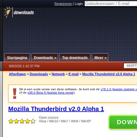
Registreren
|
Login:
Startpagina
Downloads
Top downloads
Meer
8/8/2026 1:42:37 PM
AfterDawn
>
Downloads
>
Netwerk
>
E-mail
>
Mozilla Thunderbird v2.0 Alpha 1
Dit is een oude versie van deze software. Je kunt ook de
v78.1.0 (laatste stabiele v
of de
v38.0 Beta 6 (laatste beta versie)
.
Mozilla Thunderbird v2.0 Alpha 1
Open source
DOW
Vista / Win10 / Win7 / Win8 / WinXP