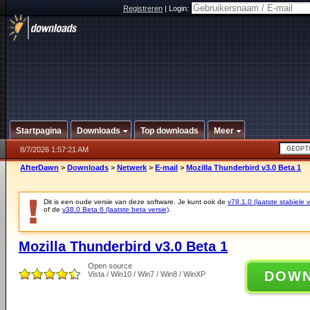
Registreren
|
Login:
Startpagina
Downloads
Top downloads
Meer
8/7/2026 1:57:21 AM
AfterDawn
>
Downloads
>
Netwerk
>
E-mail
>
Mozilla Thunderbird v3.0 Beta 1
Dit is een oude versie van deze software. Je kunt ook de
v78.1.0 (laatste stabiele v
of de
v38.0 Beta 6 (laatste beta versie)
.
Mozilla Thunderbird v3.0 Beta 1
Open source
DOW
Vista / Win10 / Win7 / Win8 / WinXP