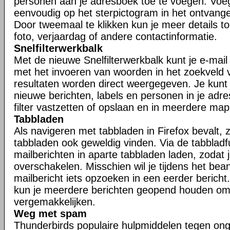
personen aan je adresboek toe te voegen. Voe
eenvoudig op het sterpictogram in het ontvangen
Door tweemaal te klikken kun je meer details t
foto, verjaardag of andere contactinformatie.
Snelfilterwerkbalk
Met de nieuwe Snelfilterwerkbalk kunt je e-mail s
met het invoeren van woorden in het zoekveld va
resultaten worden direct weergegeven. Je kunt j
nieuwe berichten, labels en personen in je adr
filter vastzetten of opslaan en in meerdere ma
Tabbladen
Als navigeren met tabbladen in Firefox bevalt, zu
tabbladen ook geweldig vinden. Via de tabbladfu
mailberichten in aparte tabbladen laden, zodat 
overschakelen. Misschien wil je tijdens het be
mailbericht iets opzoeken in een eerder bericht.
kun je meerdere berichten geopend houden om
vergemakkelijken.
Weg met spam
Thunderbirds populaire hulpmiddelen tegen ong