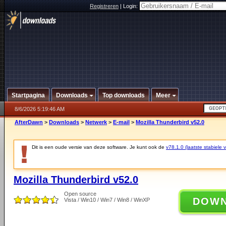
Registreren
|
Login:
Startpagina
Downloads
Top downloads
Meer
8/6/2026 5:19:46 AM
AfterDawn
>
Downloads
>
Netwerk
>
E-mail
>
Mozilla Thunderbird v52.0
Dit is een oude versie van deze software. Je kunt ook de
v78.1.0 (laatste stabiele v
Mozilla Thunderbird v52.0
Open source
DOW
Vista / Win10 / Win7 / Win8 / WinXP