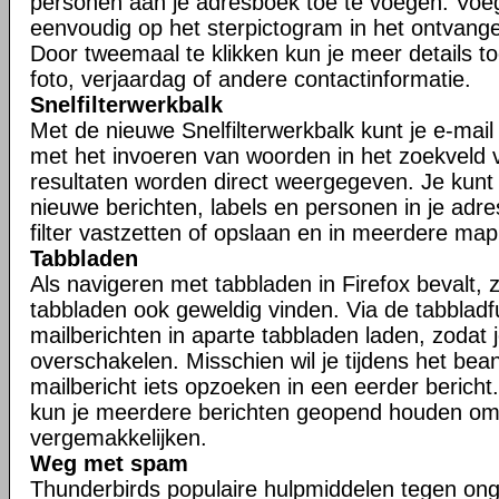
personen aan je adresboek toe te voegen. Voe
eenvoudig op het sterpictogram in het ontvangen
Door tweemaal te klikken kun je meer details t
foto, verjaardag of andere contactinformatie.
Snelfilterwerkbalk
Met de nieuwe Snelfilterwerkbalk kunt je e-mail s
met het invoeren van woorden in het zoekveld va
resultaten worden direct weergegeven. Je kunt j
nieuwe berichten, labels en personen in je adr
filter vastzetten of opslaan en in meerdere ma
Tabbladen
Als navigeren met tabbladen in Firefox bevalt, zu
tabbladen ook geweldig vinden. Via de tabbladfu
mailberichten in aparte tabbladen laden, zodat 
overschakelen. Misschien wil je tijdens het be
mailbericht iets opzoeken in een eerder bericht.
kun je meerdere berichten geopend houden om
vergemakkelijken.
Weg met spam
Thunderbirds populaire hulpmiddelen tegen ong