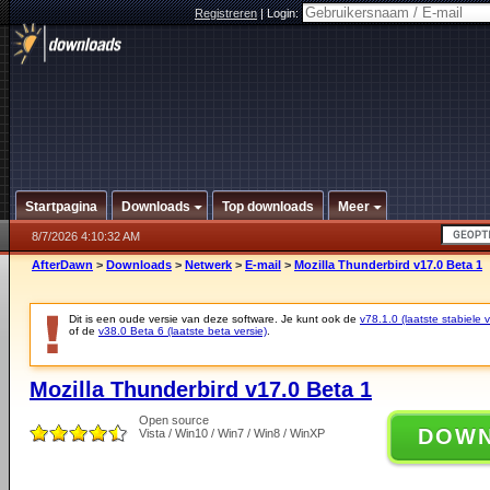
Registreren
|
Login:
Startpagina
Downloads
Top downloads
Meer
8/7/2026 4:10:32 AM
AfterDawn
>
Downloads
>
Netwerk
>
E-mail
>
Mozilla Thunderbird v17.0 Beta 1
Dit is een oude versie van deze software. Je kunt ook de
v78.1.0 (laatste stabiele v
of de
v38.0 Beta 6 (laatste beta versie)
.
Mozilla Thunderbird v17.0 Beta 1
Open source
DOW
Vista / Win10 / Win7 / Win8 / WinXP