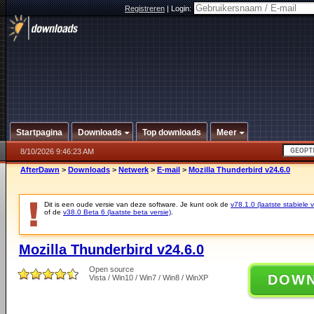
Registreren
|
Login:
Startpagina
Downloads
Top downloads
Meer
8/10/2026 9:46:23 AM
AfterDawn
>
Downloads
>
Netwerk
>
E-mail
>
Mozilla Thunderbird v24.6.0
Dit is een oude versie van deze software. Je kunt ook de
v78.1.0 (laatste stabiele v
of de
v38.0 Beta 6 (laatste beta versie)
.
Mozilla Thunderbird v24.6.0
Open source
DOW
Vista / Win10 / Win7 / Win8 / WinXP