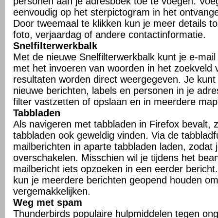
personen aan je adresboek toe te voegen. Voe
eenvoudig op het sterpictogram in het ontvangen
Door tweemaal te klikken kun je meer details t
foto, verjaardag of andere contactinformatie.
Snelfilterwerkbalk
Met de nieuwe Snelfilterwerkbalk kunt je e-mail s
met het invoeren van woorden in het zoekveld va
resultaten worden direct weergegeven. Je kunt j
nieuwe berichten, labels en personen in je adr
filter vastzetten of opslaan en in meerdere ma
Tabbladen
Als navigeren met tabbladen in Firefox bevalt, zu
tabbladen ook geweldig vinden. Via de tabbladfu
mailberichten in aparte tabbladen laden, zodat 
overschakelen. Misschien wil je tijdens het be
mailbericht iets opzoeken in een eerder bericht.
kun je meerdere berichten geopend houden om
vergemakkelijken.
Weg met spam
Thunderbirds populaire hulpmiddelen tegen ong