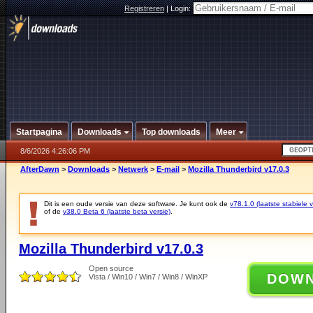
Registreren
|
Login:
Startpagina
Downloads
Top downloads
Meer
8/6/2026 4:26:06 PM
AfterDawn
>
Downloads
>
Netwerk
>
E-mail
>
Mozilla Thunderbird v17.0.3
Dit is een oude versie van deze software. Je kunt ook de
v78.1.0 (laatste stabiele v
of de
v38.0 Beta 6 (laatste beta versie)
.
Mozilla Thunderbird v17.0.3
Open source
DOW
Vista / Win10 / Win7 / Win8 / WinXP