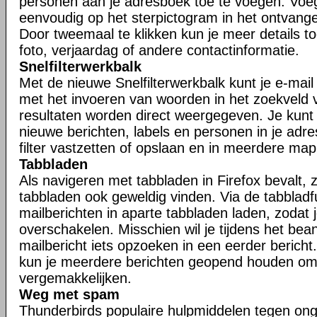
personen aan je adresboek toe te voegen. Voe
eenvoudig op het sterpictogram in het ontvangen
Door tweemaal te klikken kun je meer details t
foto, verjaardag of andere contactinformatie.
Snelfilterwerkbalk
Met de nieuwe Snelfilterwerkbalk kunt je e-mail s
met het invoeren van woorden in het zoekveld va
resultaten worden direct weergegeven. Je kunt j
nieuwe berichten, labels en personen in je adr
filter vastzetten of opslaan en in meerdere ma
Tabbladen
Als navigeren met tabbladen in Firefox bevalt, zu
tabbladen ook geweldig vinden. Via de tabbladfu
mailberichten in aparte tabbladen laden, zodat 
overschakelen. Misschien wil je tijdens het be
mailbericht iets opzoeken in een eerder bericht.
kun je meerdere berichten geopend houden om
vergemakkelijken.
Weg met spam
Thunderbirds populaire hulpmiddelen tegen ong