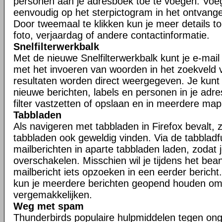
personen aan je adresboek toe te voegen. Voe
eenvoudig op het sterpictogram in het ontvangen
Door tweemaal te klikken kun je meer details t
foto, verjaardag of andere contactinformatie.
Snelfilterwerkbalk
Met de nieuwe Snelfilterwerkbalk kunt je e-mail s
met het invoeren van woorden in het zoekveld va
resultaten worden direct weergegeven. Je kunt j
nieuwe berichten, labels en personen in je adr
filter vastzetten of opslaan en in meerdere ma
Tabbladen
Als navigeren met tabbladen in Firefox bevalt, zu
tabbladen ook geweldig vinden. Via de tabbladfu
mailberichten in aparte tabbladen laden, zodat 
overschakelen. Misschien wil je tijdens het be
mailbericht iets opzoeken in een eerder bericht.
kun je meerdere berichten geopend houden om
vergemakkelijken.
Weg met spam
Thunderbirds populaire hulpmiddelen tegen ong