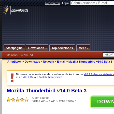
Registreren
|
Login:
Startpagina
Downloads
Top downloads
Meer
8/9/2026 3:48:06 PM
AfterDawn
>
Downloads
>
Netwerk
>
E-mail
>
Mozilla Thunderbird v14.0 Beta 3
Dit is een oude versie van deze software. Je kunt ook de
v78.1.0 (laatste stabiele v
of de
v38.0 Beta 6 (laatste beta versie)
.
Mozilla Thunderbird v14.0 Beta 3
Open source
DOW
Vista / Win10 / Win7 / Win8 / WinXP