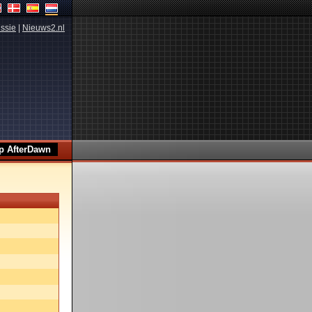
ssie
|
Nieuws2.nl