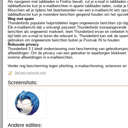
Als navigeren met tabbladen in Firefox bevalt, zul je e-mail in tabbladen
tabbladfunctie kun je e-mailberichten in aparte tabbladen laden, zodat je
Misschien wil je tijdens het beantwoorden van een e-mailbericht iets opz
tabbladfunctie kun je meerdere berichten geopend houden om het opzoe
Weg met spam
Thunderbirds populaire hulpmiddelen tegen ongewenste berichten zijn bij
Elk e-mailbericht dat u ontvangt passeert Thunderbirds toonaangevende 
berichten als ongewenst markeert, leert Thunderbird ervan en verbetert he
tijd hebt om e-mail te lezen die relevant is. Thunderbird kan ook de spam
gebruiken om ongewenste berichten buiten je Postvak IN te houden.
Robuuste privacy
Thunderbird 3.1 biedt ondersteuning voor bescherming van gebruikerspr
afbeeldingen. Om de privacy van een gebruiker te waarborgen blokkeert
externe afbeeldingen in e-mailberichten.
Verder nog bescherming tegen phishing, e-mailarchivering, extensies en
Stel een correctie voor
Screenshots:
Andere edities: