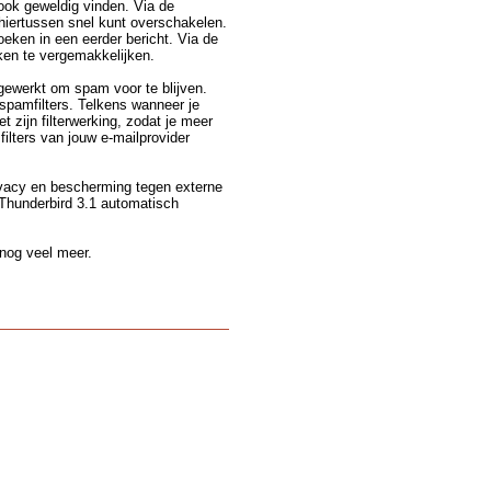
 ook geweldig vinden. Via de
 hiertussen snel kunt overschakelen.
oeken in een eerder bericht. Via de
ken te vergemakkelijken.
gewerkt om spam voor te blijven.
spamfilters. Telkens wanneer je
t zijn filterwerking, zodat je meer
filters van jouw e-mailprovider
ivacy en bescherming tegen externe
 Thunderbird 3.1 automatisch
 nog veel meer.