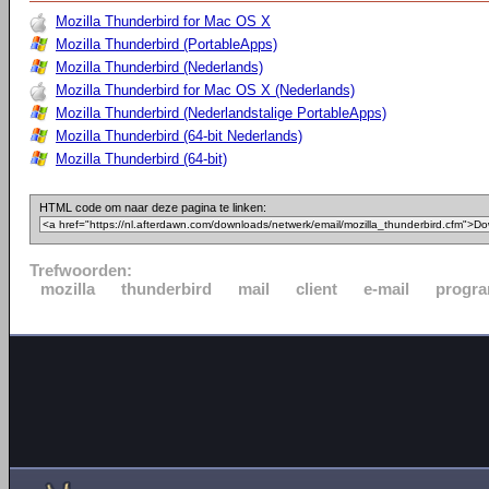
Mozilla Thunderbird for Mac OS X
Mozilla Thunderbird (PortableApps)
Mozilla Thunderbird (Nederlands)
Mozilla Thunderbird for Mac OS X (Nederlands)
Mozilla Thunderbird (Nederlandstalige PortableApps)
Mozilla Thunderbird (64-bit Nederlands)
Mozilla Thunderbird (64-bit)
HTML code om naar deze pagina te linken:
Trefwoorden:
mozilla
thunderbird
mail
client
e-mail
progr