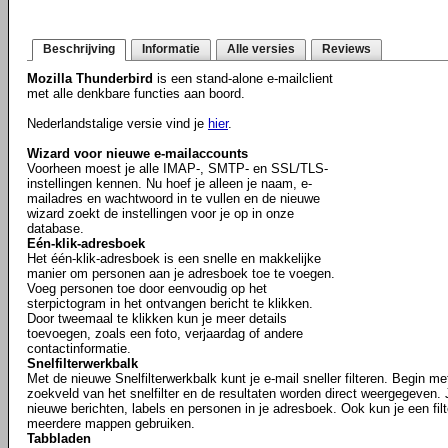
Beschrijving
Informatie
Alle versies
Reviews
Mozilla Thunderbird
is een stand-alone e-mailclient
met alle denkbare functies aan boord.
Nederlandstalige versie vind je
hier
.
Wizard voor nieuwe e-mailaccounts
Voorheen moest je alle IMAP-, SMTP- en SSL/TLS-
instellingen kennen. Nu hoef je alleen je naam, e-
mailadres en wachtwoord in te vullen en de nieuwe
wizard zoekt de instellingen voor je op in onze
database.
Eén-klik-adresboek
Het één-klik-adresboek is een snelle en makkelijke
manier om personen aan je adresboek toe te voegen.
Voeg personen toe door eenvoudig op het
sterpictogram in het ontvangen bericht te klikken.
Door tweemaal te klikken kun je meer details
toevoegen, zoals een foto, verjaardag of andere
contactinformatie.
Snelfilterwerkbalk
Met de nieuwe Snelfilterwerkbalk kunt je e-mail sneller filteren. Begin m
zoekveld van het snelfilter en de resultaten worden direct weergegeven. J
nieuwe berichten, labels en personen in je adresboek. Ook kun je een filt
meerdere mappen gebruiken.
Tabbladen