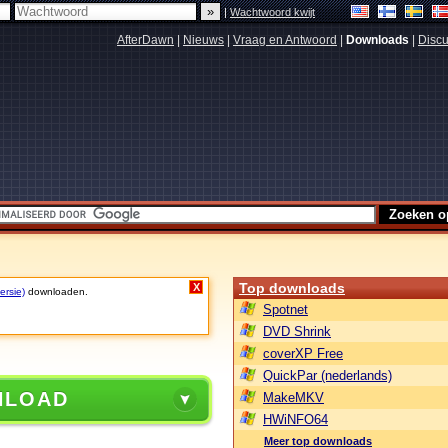
|
Wachtwoord kwijt
AfterDawn
|
Nieuws
|
Vraag en Antwoord
|
Downloads
|
Discu
Top downloads
X
ersie)
downloaden.
Spotnet
DVD Shrink
coverXP Free
QuickPar (nederlands)
NLOAD
MakeMKV
HWiNFO64
Meer top downloads