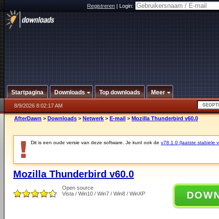
Registreren
|
Login:
Startpagina
Downloads
Top downloads
Meer
8/9/2026 8:02:17 AM
AfterDawn
>
Downloads
>
Netwerk
>
E-mail
>
Mozilla Thunderbird v60.0
Dit is een oude versie van deze software. Je kunt ook de
v78.1.0 (laatste stabiele v
Mozilla Thunderbird v60.0
Open source
DOW
Vista / Win10 / Win7 / Win8 / WinXP