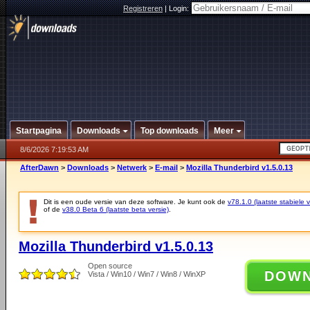
Registreren
|
Login:
Startpagina
Downloads
Top downloads
Meer
8/6/2026 7:19:53 AM
AfterDawn
>
Downloads
>
Netwerk
>
E-mail
>
Mozilla Thunderbird v1.5.0.13
Dit is een oude versie van deze software. Je kunt ook de
v78.1.0 (laatste stabiele v
of de
v38.0 Beta 6 (laatste beta versie)
.
Mozilla Thunderbird v1.5.0.13
Open source
DOW
Vista / Win10 / Win7 / Win8 / WinXP