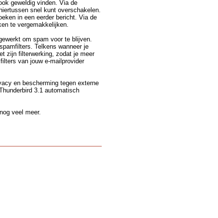
 ook geweldig vinden. Via de
 hiertussen snel kunt overschakelen.
oeken in een eerder bericht. Via de
ken te vergemakkelijken.
gewerkt om spam voor te blijven.
spamfilters. Telkens wanneer je
t zijn filterwerking, zodat je meer
filters van jouw e-mailprovider
ivacy en bescherming tegen externe
 Thunderbird 3.1 automatisch
 nog veel meer.