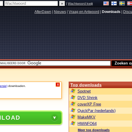
|
Wachtwoord kwijt
AfterDawn
|
Nieuws
|
Vraag en Antwoord
|
Downloads
|
Discu
Top downloads
X
ersie)
downloaden.
Spotnet
DVD Shrink
coverXP Free
QuickPar (nederlands)
NLOAD
MakeMKV
HWiNFO64
Meer top downloads