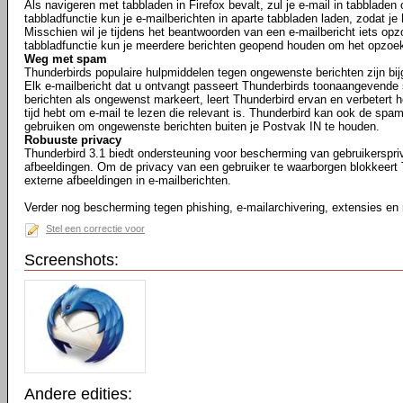
Als navigeren met tabbladen in Firefox bevalt, zul je e-mail in tabbladen
tabbladfunctie kun je e-mailberichten in aparte tabbladen laden, zodat je
Misschien wil je tijdens het beantwoorden van een e-mailbericht iets opz
tabbladfunctie kun je meerdere berichten geopend houden om het opzoe
Weg met spam
Thunderbirds populaire hulpmiddelen tegen ongewenste berichten zijn bij
Elk e-mailbericht dat u ontvangt passeert Thunderbirds toonaangevende 
berichten als ongewenst markeert, leert Thunderbird ervan en verbetert he
tijd hebt om e-mail te lezen die relevant is. Thunderbird kan ook de spam
gebruiken om ongewenste berichten buiten je Postvak IN te houden.
Robuuste privacy
Thunderbird 3.1 biedt ondersteuning voor bescherming van gebruikerspr
afbeeldingen. Om de privacy van een gebruiker te waarborgen blokkeert
externe afbeeldingen in e-mailberichten.
Verder nog bescherming tegen phishing, e-mailarchivering, extensies en
Stel een correctie voor
Screenshots:
Andere edities: