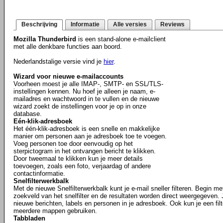
Beschrijving
Informatie
Alle versies
Reviews
Mozilla Thunderbird
is een stand-alone e-mailclient
met alle denkbare functies aan boord.
Nederlandstalige versie vind je
hier
.
Wizard voor nieuwe e-mailaccounts
Voorheen moest je alle IMAP-, SMTP- en SSL/TLS-
instellingen kennen. Nu hoef je alleen je naam, e-
mailadres en wachtwoord in te vullen en de nieuwe
wizard zoekt de instellingen voor je op in onze
database.
Eén-klik-adresboek
Het één-klik-adresboek is een snelle en makkelijke
manier om personen aan je adresboek toe te voegen.
Voeg personen toe door eenvoudig op het
sterpictogram in het ontvangen bericht te klikken.
Door tweemaal te klikken kun je meer details
toevoegen, zoals een foto, verjaardag of andere
contactinformatie.
Snelfilterwerkbalk
Met de nieuwe Snelfilterwerkbalk kunt je e-mail sneller filteren. Begin m
zoekveld van het snelfilter en de resultaten worden direct weergegeven. J
nieuwe berichten, labels en personen in je adresboek. Ook kun je een filt
meerdere mappen gebruiken.
Tabbladen