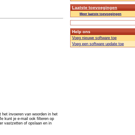
Laatste toevoegingen
Meer laatste toevoegingen
Help ons
Voeg nieuwe software toe
Voeg een software update toe
et het invoeren van woorden in het
e kunt je e-mail ook filteren op
er vastzetten of opslaan en in