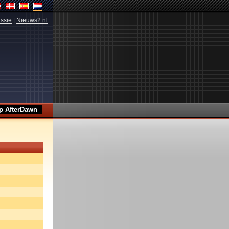
ssie
|
Nieuws2.nl