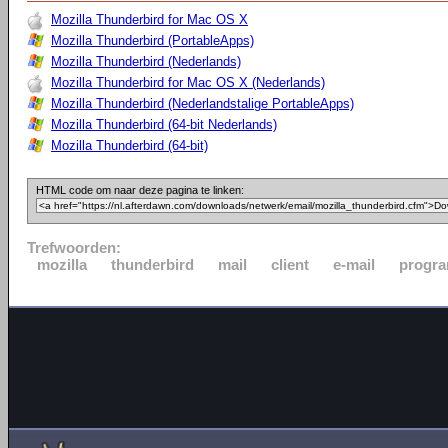
Mozilla Thunderbird for Mac OS X
Mozilla Thunderbird (PortableApps)
Mozilla Thunderbird (Nederlands)
Mozilla Thunderbird for Mac OS X (Nederlands)
Mozilla Thunderbird (Nederlandstalige PortableApps)
Mozilla Thunderbird (64-bit Nederlands)
Mozilla Thunderbird (64-bit)
HTML code om naar deze pagina te linken:
Trefwoorden:
mozilla
thunderbird
mail
client
e-mail
progr