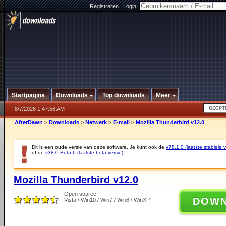
Registreren
|
Login:
Startpagina
Downloads
Top downloads
Meer
8/7/2026 1:47:56 AM
AfterDawn
>
Downloads
>
Netwerk
>
E-mail
>
Mozilla Thunderbird v12.0
Dit is een oude versie van deze software. Je kunt ook de
v78.1.0 (laatste stabiele v
of de
v38.0 Beta 6 (laatste beta versie)
.
Mozilla Thunderbird v12.0
Open source
DOW
Vista / Win10 / Win7 / Win8 / WinXP