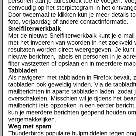
personen aan je adresboek toe te voegen. Voe
eenvoudig op het sterpictogram in het ontvangen
Door tweemaal te klikken kun je meer details t
foto, verjaardag of andere contactinformatie.
Snelfilterwerkbalk
Met de nieuwe Snelfilterwerkbalk kunt je e-mail s
met het invoeren van woorden in het zoekveld va
resultaten worden direct weergegeven. Je kunt j
nieuwe berichten, labels en personen in je adr
filter vastzetten of opslaan en in meerdere ma
Tabbladen
Als navigeren met tabbladen in Firefox bevalt, zu
tabbladen ook geweldig vinden. Via de tabbladfu
mailberichten in aparte tabbladen laden, zodat 
overschakelen. Misschien wil je tijdens het be
mailbericht iets opzoeken in een eerder bericht.
kun je meerdere berichten geopend houden om
vergemakkelijken.
Weg met spam
Thunderbirds populaire hulpmiddelen tegen ong