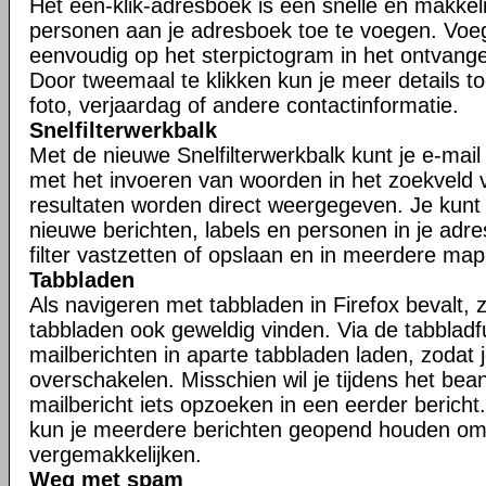
Het één-klik-adresboek is een snelle en makkel
personen aan je adresboek toe te voegen. Voe
eenvoudig op het sterpictogram in het ontvangen
Door tweemaal te klikken kun je meer details t
foto, verjaardag of andere contactinformatie.
Snelfilterwerkbalk
Met de nieuwe Snelfilterwerkbalk kunt je e-mail s
met het invoeren van woorden in het zoekveld va
resultaten worden direct weergegeven. Je kunt j
nieuwe berichten, labels en personen in je adr
filter vastzetten of opslaan en in meerdere ma
Tabbladen
Als navigeren met tabbladen in Firefox bevalt, zu
tabbladen ook geweldig vinden. Via de tabbladfu
mailberichten in aparte tabbladen laden, zodat 
overschakelen. Misschien wil je tijdens het be
mailbericht iets opzoeken in een eerder bericht.
kun je meerdere berichten geopend houden om
vergemakkelijken.
Weg met spam