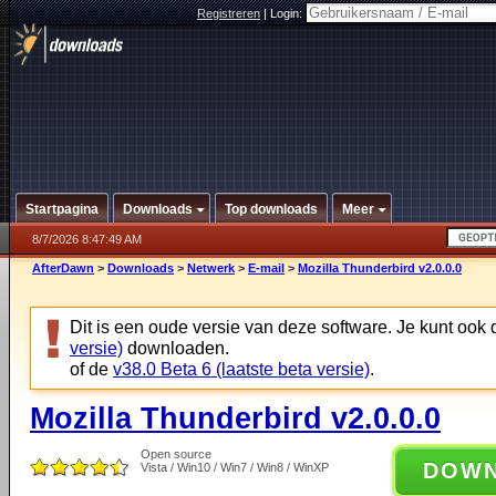
Registreren
|
Login:
Startpagina
Downloads
Top downloads
Meer
8/7/2026 8:47:49 AM
AfterDawn
>
Downloads
>
Netwerk
>
E-mail
>
Mozilla Thunderbird v2.0.0.0
Dit is een oude versie van deze software. Je kunt ook
versie)
downloaden.
of de
v38.0 Beta 6 (laatste beta versie)
.
Mozilla Thunderbird v2.0.0.0
Open source
DOW
Vista / Win10 / Win7 / Win8 / WinXP