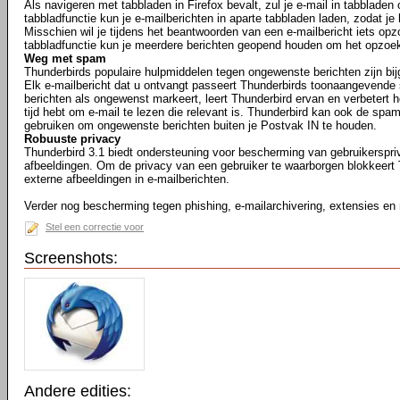
Als navigeren met tabbladen in Firefox bevalt, zul je e-mail in tabbladen
tabbladfunctie kun je e-mailberichten in aparte tabbladen laden, zodat je
Misschien wil je tijdens het beantwoorden van een e-mailbericht iets opz
tabbladfunctie kun je meerdere berichten geopend houden om het opzoe
Weg met spam
Thunderbirds populaire hulpmiddelen tegen ongewenste berichten zijn bij
Elk e-mailbericht dat u ontvangt passeert Thunderbirds toonaangevende 
berichten als ongewenst markeert, leert Thunderbird ervan en verbetert he
tijd hebt om e-mail te lezen die relevant is. Thunderbird kan ook de spam
gebruiken om ongewenste berichten buiten je Postvak IN te houden.
Robuuste privacy
Thunderbird 3.1 biedt ondersteuning voor bescherming van gebruikerspr
afbeeldingen. Om de privacy van een gebruiker te waarborgen blokkeert
externe afbeeldingen in e-mailberichten.
Verder nog bescherming tegen phishing, e-mailarchivering, extensies en
Stel een correctie voor
Screenshots:
Andere edities: