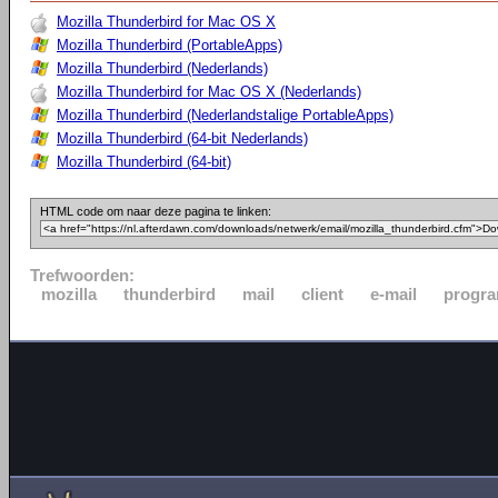
Mozilla Thunderbird for Mac OS X
Mozilla Thunderbird (PortableApps)
Mozilla Thunderbird (Nederlands)
Mozilla Thunderbird for Mac OS X (Nederlands)
Mozilla Thunderbird (Nederlandstalige PortableApps)
Mozilla Thunderbird (64-bit Nederlands)
Mozilla Thunderbird (64-bit)
HTML code om naar deze pagina te linken:
Trefwoorden:
mozilla
thunderbird
mail
client
e-mail
progr