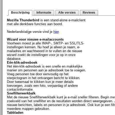
Beschrijving
Informatie
Alle versies
Reviews
Mozilla Thunderbird
is een stand-alone e-mailclient
met alle denkbare functies aan boord.
Nederlandstalige versie vind je
hier
.
Wizard voor nieuwe e-mailaccounts
Voorheen moest je alle IMAP-, SMTP- en SSL/TLS-
instellingen kennen. Nu hoef je alleen je naam, e-
mailadres en wachtwoord in te vullen en de nieuwe
wizard zoekt de instellingen voor je op in onze
database.
Eén-klik-adresboek
Het één-klik-adresboek is een snelle en makkelijke
manier om personen aan je adresboek toe te voegen.
Voeg personen toe door eenvoudig op het
sterpictogram in het ontvangen bericht te klikken.
Door tweemaal te klikken kun je meer details
toevoegen, zoals een foto, verjaardag of andere
contactinformatie.
Snelfilterwerkbalk
Met de nieuwe Snelfilterwerkbalk kunt je e-mail sneller filteren. Begin m
zoekveld van het snelfilter en de resultaten worden direct weergegeven. J
nieuwe berichten, labels en personen in je adresboek. Ook kun je een filt
meerdere mappen gebruiken.
Tabbladen