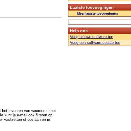
Laatste toevoegingen
Meer laatste toevoegingen
Help ons
Voeg nieuwe software toe
Voeg een software update toe
et het invoeren van woorden in het
e kunt je e-mail ook filteren op
er vastzetten of opslaan en in