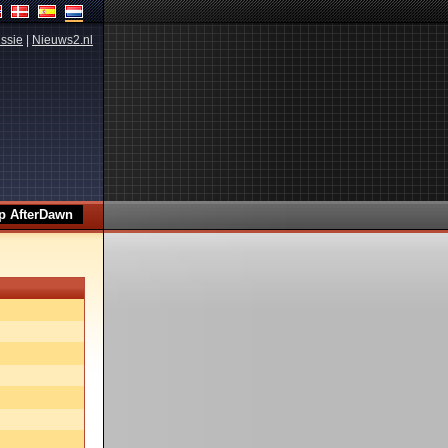
ssie
|
Nieuws2.nl