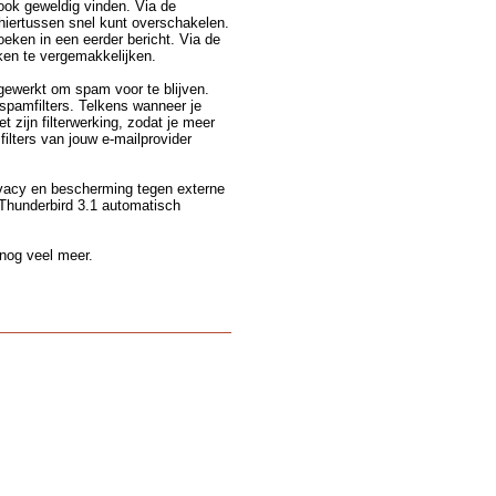
 ook geweldig vinden. Via de
 hiertussen snel kunt overschakelen.
oeken in een eerder bericht. Via de
ken te vergemakkelijken.
gewerkt om spam voor te blijven.
spamfilters. Telkens wanneer je
t zijn filterwerking, zodat je meer
filters van jouw e-mailprovider
ivacy en bescherming tegen externe
 Thunderbird 3.1 automatisch
 nog veel meer.