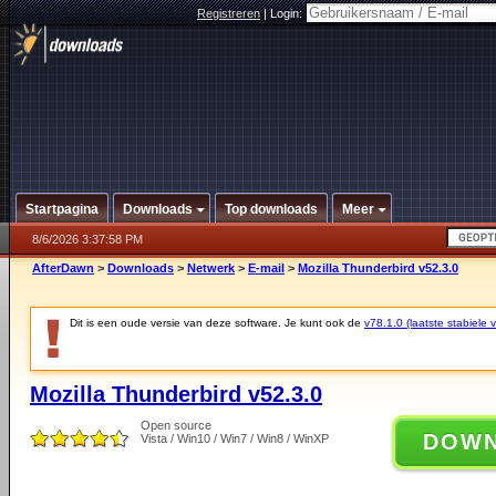
Registreren
|
Login:
Startpagina
Downloads
Top downloads
Meer
8/6/2026 3:37:58 PM
AfterDawn
>
Downloads
>
Netwerk
>
E-mail
>
Mozilla Thunderbird v52.3.0
Dit is een oude versie van deze software. Je kunt ook de
v78.1.0 (laatste stabiele v
Mozilla Thunderbird v52.3.0
Open source
DOW
Vista / Win10 / Win7 / Win8 / WinXP