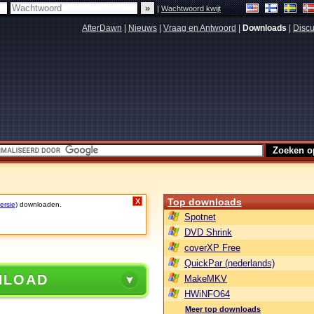
|
Wachtwoord kwijt
AfterDawn
|
Nieuws
|
Vraag en Antwoord
|
Downloads
|
Discu
Top downloads
X
ersie)
downloaden.
Spotnet
DVD Shrink
coverXP Free
QuickPar (nederlands)
NLOAD
MakeMKV
HWiNFO64
Meer top downloads