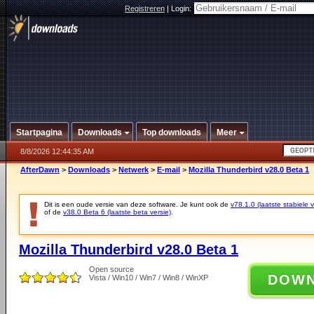
Registreren
|
Login:
Startpagina
Downloads
Top downloads
Meer
8/8/2026 12:44:35 AM
AfterDawn
>
Downloads
>
Netwerk
>
E-mail
>
Mozilla Thunderbird v28.0 Beta 1
Dit is een oude versie van deze software. Je kunt ook de
v78.1.0 (laatste stabiele v
of de
v38.0 Beta 6 (laatste beta versie)
.
Mozilla Thunderbird v28.0 Beta 1
Open source
DOW
Vista / Win10 / Win7 / Win8 / WinXP