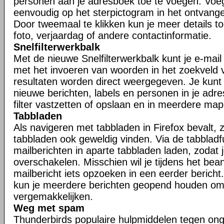
personen aan je adresboek toe te voegen. Voe
eenvoudig op het sterpictogram in het ontvangen
Door tweemaal te klikken kun je meer details t
foto, verjaardag of andere contactinformatie.
Snelfilterwerkbalk
Met de nieuwe Snelfilterwerkbalk kunt je e-mail s
met het invoeren van woorden in het zoekveld va
resultaten worden direct weergegeven. Je kunt j
nieuwe berichten, labels en personen in je adr
filter vastzetten of opslaan en in meerdere ma
Tabbladen
Als navigeren met tabbladen in Firefox bevalt, zu
tabbladen ook geweldig vinden. Via de tabbladfu
mailberichten in aparte tabbladen laden, zodat 
overschakelen. Misschien wil je tijdens het be
mailbericht iets opzoeken in een eerder bericht.
kun je meerdere berichten geopend houden om
vergemakkelijken.
Weg met spam
Thunderbirds populaire hulpmiddelen tegen ong