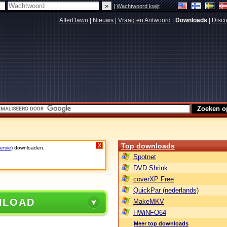
|
Wachtwoord kwijt
AfterDawn
|
Nieuws
|
Vraag en Antwoord
|
Downloads
|
Discu
Top downloads
X
ersie)
downloaden.
Spotnet
DVD Shrink
coverXP Free
QuickPar (nederlands)
NLOAD
MakeMKV
HWiNFO64
Meer top downloads