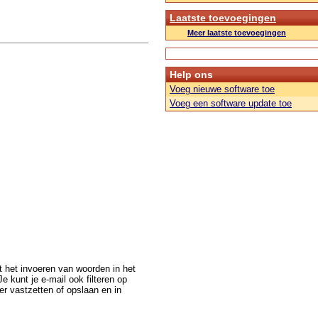
Laatste toevoegingen
Meer laatste toevoegingen
Help ons
Voeg nieuwe software toe
Voeg een software update toe
et het invoeren van woorden in het
e kunt je e-mail ook filteren op
er vastzetten of opslaan en in