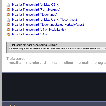
Mozilla Thunderbird for Mac OS X
Mozilla Thunderbird (PortableApps)
Mozilla Thunderbird (Nederlands)
Mozilla Thunderbird for Mac OS X (Nederlands)
Mozilla Thunderbird (Nederlandstalige PortableApps)
Mozilla Thunderbird (64-bit Nederlands)
Mozilla Thunderbird (64-bit)
HTML code om naar deze pagina te linken:
Trefwoorden:
mozilla
thunderbird
mail
client
e-mail
progr