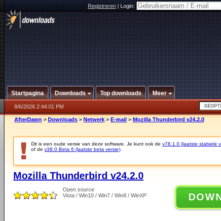
Registreren
|
Login:
Startpagina
Downloads
Top downloads
Meer
8/6/2026 2:44:01 PM
AfterDawn
>
Downloads
>
Netwerk
>
E-mail
>
Mozilla Thunderbird v24.2.0
Dit is een oude versie van deze software. Je kunt ook de
v78.1.0 (laatste stabiele v
of de
v38.0 Beta 6 (laatste beta versie)
.
Mozilla Thunderbird v24.2.0
Open source
DOW
Vista / Win10 / Win7 / Win8 / WinXP