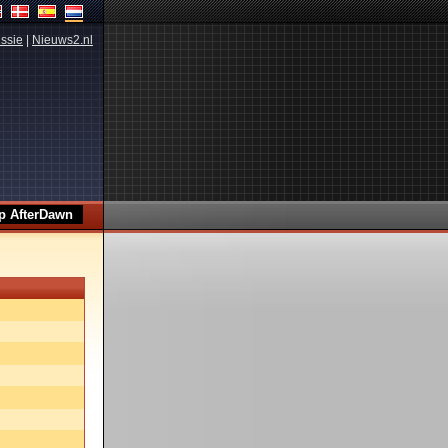
ssie
|
Nieuws2.nl