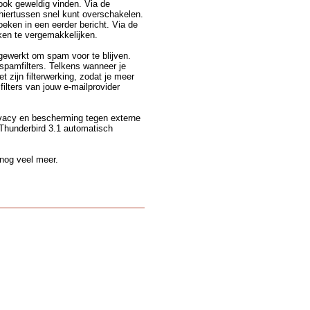
 ook geweldig vinden. Via de
 hiertussen snel kunt overschakelen.
oeken in een eerder bericht. Via de
ken te vergemakkelijken.
gewerkt om spam voor te blijven.
spamfilters. Telkens wanneer je
t zijn filterwerking, zodat je meer
filters van jouw e-mailprovider
ivacy en bescherming tegen externe
 Thunderbird 3.1 automatisch
 nog veel meer.