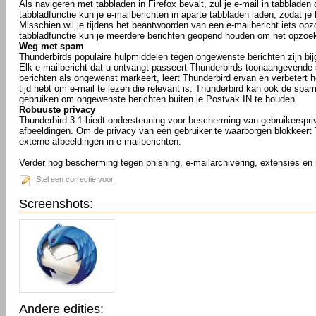
Als navigeren met tabbladen in Firefox bevalt, zul je e-mail in tabbladen
tabbladfunctie kun je e-mailberichten in aparte tabbladen laden, zodat je
Misschien wil je tijdens het beantwoorden van een e-mailbericht iets opz
tabbladfunctie kun je meerdere berichten geopend houden om het opzoe
Weg met spam
Thunderbirds populaire hulpmiddelen tegen ongewenste berichten zijn bij
Elk e-mailbericht dat u ontvangt passeert Thunderbirds toonaangevende 
berichten als ongewenst markeert, leert Thunderbird ervan en verbetert he
tijd hebt om e-mail te lezen die relevant is. Thunderbird kan ook de spam
gebruiken om ongewenste berichten buiten je Postvak IN te houden.
Robuuste privacy
Thunderbird 3.1 biedt ondersteuning voor bescherming van gebruikerspr
afbeeldingen. Om de privacy van een gebruiker te waarborgen blokkeert
externe afbeeldingen in e-mailberichten.
Verder nog bescherming tegen phishing, e-mailarchivering, extensies en
Stel een correctie voor
Screenshots:
Andere edities: