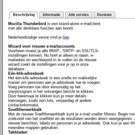
Beschrijving
Informatie
Alle versies
Reviews
Mozilla Thunderbird
is een stand-alone e-mailclient
met alle denkbare functies aan boord.
Nederlandstalige versie vind je
hier
.
Wizard voor nieuwe e-mailaccounts
Voorheen moest je alle IMAP-, SMTP- en SSL/TLS-
instellingen kennen. Nu hoef je alleen je naam, e-
mailadres en wachtwoord in te vullen en de nieuwe
wizard zoekt de instellingen voor je op in onze
database.
Eén-klik-adresboek
Het één-klik-adresboek is een snelle en makkelijke
manier om personen aan je adresboek toe te voegen.
Voeg personen toe door eenvoudig op het
sterpictogram in het ontvangen bericht te klikken.
Door tweemaal te klikken kun je meer details
toevoegen, zoals een foto, verjaardag of andere
contactinformatie.
Snelfilterwerkbalk
Met de nieuwe Snelfilterwerkbalk kunt je e-mail sneller filteren. Begin m
zoekveld van het snelfilter en de resultaten worden direct weergegeven. J
nieuwe berichten, labels en personen in je adresboek. Ook kun je een filt
meerdere mappen gebruiken.
Tabbladen