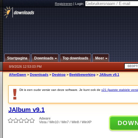
Registreren
|
Login:
Startpagina
Downloads
Top downloads
Meer
8/9/2026 12:53:03 PM
AfterDawn
>
Downloads
>
Desktop
>
Beeldbewerking
>
JAlbum v9.1
Dit is een oude versie van deze software. Je kunt ook de
v21 (laatste stabiele versi
JAlbum v9.1
Adware
DOW
Vista / Win10 / Win7 / Win8 / WinXP