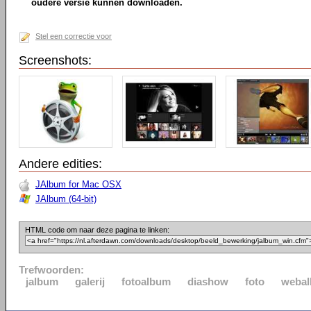
oudere versie kunnen downloaden.
Stel een correctie voor
Screenshots:
Andere edities:
JAlbum for Mac OSX
JAlbum (64-bit)
HTML code om naar deze pagina te linken:
Trefwoorden:
jalbum
galerij
fotoalbum
diashow
foto
weba