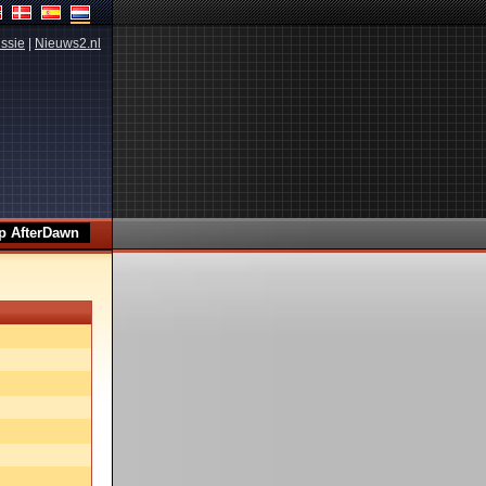
ssie
|
Nieuws2.nl