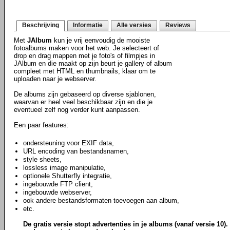
Beschrijving
Informatie
Alle versies
Reviews
Met
JAlbum
kun je vrij eenvoudig de mooiste
fotoalbums maken voor het web. Je selecteert of
drop en drag mappen met je foto's of filmpjes in
JAlbum en die maakt op zijn beurt je gallery of album
compleet met HTML en thumbnails, klaar om te
uploaden naar je webserver.
De albums zijn gebaseerd op diverse sjablonen,
waarvan er heel veel beschikbaar zijn en die je
eventueel zelf nog verder kunt aanpassen.
Een paar features:
ondersteuning voor EXIF data,
URL encoding van bestandsnamen,
style sheets,
lossless image manipulatie,
optionele Shutterfly integratie,
ingebouwde FTP client,
ingebouwde webserver,
ook andere bestandsformaten toevoegen aan album,
etc.
De gratis versie stopt advertenties in je albums (vanaf versie 10). 