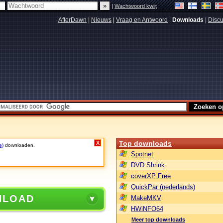
|
Wachtwoord kwijt
AfterDawn
|
Nieuws
|
Vraag en Antwoord
|
Downloads
|
Discu
Top downloads
X
e)
downloaden.
Spotnet
DVD Shrink
coverXP Free
QuickPar (nederlands)
NLOAD
MakeMKV
HWiNFO64
Meer top downloads