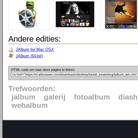
Andere edities:
JAlbum for Mac OSX
JAlbum (64-bit)
HTML code om naar deze pagina te linken:
Trefwoorden:
jalbum
galerij
fotoalbum
dias
webalbum