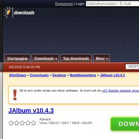
Registreren
|
Login:
Startpagina
Downloads
Top downloads
Meer
8/6/2026 9:46:05 PM
AfterDawn
>
Downloads
>
Desktop
>
Beeldbewerking
>
JAlbum v10.4.3
Dit is een oude versie van deze software. Je kunt ook de
v21 (laatste stabiele versi
JAlbum v10.4.3
Adware
DOW
Vista / Win10 / Win7 / Win8 / WinXP