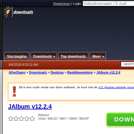
Registreren
|
Login:
Startpagina
Downloads
Top downloads
Meer
8/6/2026 8:53:11 AM
AfterDawn
>
Downloads
>
Desktop
>
Beeldbewerking
>
JAlbum v12.2.4
Dit is een oude versie van deze software. Je kunt ook de
v21 (laatste stabiele versi
JAlbum v12.2.4
Adware
DOW
Vista / Win10 / Win7 / Win8 / WinXP