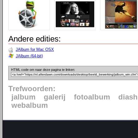
Andere edities:
JAlbum for Mac OSX
JAlbum (64-bit)
HTML code om naar deze pagina te linken:
Trefwoorden:
jalbum
galerij
fotoalbum
dias
webalbum