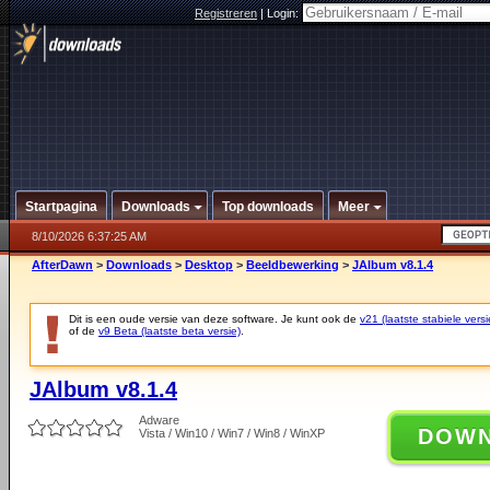
Registreren
|
Login:
Startpagina
Downloads
Top downloads
Meer
8/10/2026 6:37:25 AM
AfterDawn
>
Downloads
>
Desktop
>
Beeldbewerking
>
JAlbum v8.1.4
Dit is een oude versie van deze software. Je kunt ook de
v21 (laatste stabiele versi
of de
v9 Beta (laatste beta versie)
.
JAlbum v8.1.4
Adware
DOW
Vista / Win10 / Win7 / Win8 / WinXP