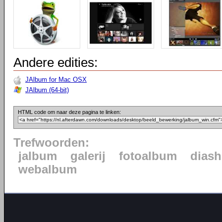
Andere edities:
JAlbum for Mac OSX
JAlbum (64-bit)
HTML code om naar deze pagina te linken:
Trefwoorden:
jalbum
galerij
fotoalbum
dias
webalbum