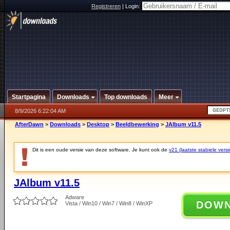
Registreren
|
Login:
Startpagina
Downloads
Top downloads
Meer
8/9/2026 6:22:04 AM
AfterDawn
>
Downloads
>
Desktop
>
Beeldbewerking
>
JAlbum v11.5
Dit is een oude versie van deze software. Je kunt ook de
v21 (laatste stabiele versi
JAlbum v11.5
Adware
DOW
Vista / Win10 / Win7 / Win8 / WinXP