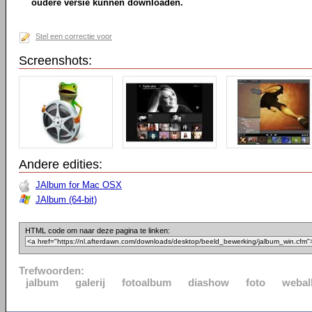
oudere versie kunnen downloaden.
Stel een correctie voor
Screenshots:
Andere edities:
JAlbum for Mac OSX
JAlbum (64-bit)
HTML code om naar deze pagina te linken:
Trefwoorden:
jalbum
galerij
fotoalbum
diashow
foto
weba