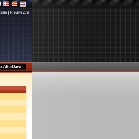
ssie
|
Nieuws2.nl