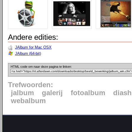
Andere edities:
JAlbum for Mac OSX
JAlbum (64-bit)
HTML code om naar deze pagina te linken:
Trefwoorden:
jalbum
galerij
fotoalbum
dias
webalbum