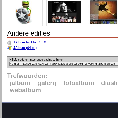
Andere edities:
JAlbum for Mac OSX
JAlbum (64-bit)
HTML code om naar deze pagina te linken:
Trefwoorden:
jalbum
galerij
fotoalbum
dias
webalbum