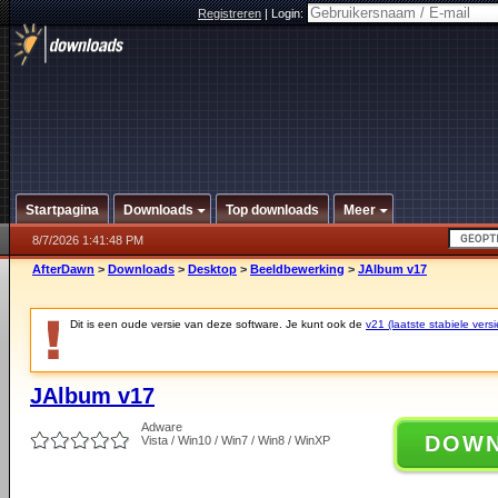
Registreren
|
Login:
Startpagina
Downloads
Top downloads
Meer
8/7/2026 1:41:48 PM
AfterDawn
>
Downloads
>
Desktop
>
Beeldbewerking
>
JAlbum v17
Dit is een oude versie van deze software. Je kunt ook de
v21 (laatste stabiele versi
JAlbum v17
Adware
DOW
Vista / Win10 / Win7 / Win8 / WinXP