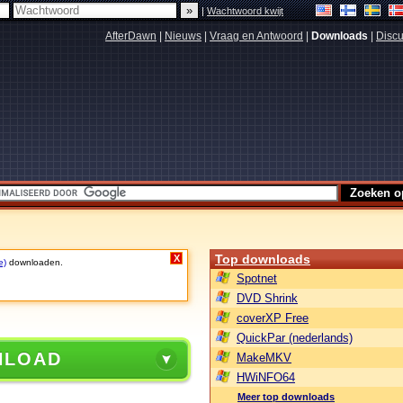
|
Wachtwoord kwijt
AfterDawn
|
Nieuws
|
Vraag en Antwoord
|
Downloads
|
Discu
Top downloads
X
e)
downloaden.
Spotnet
DVD Shrink
coverXP Free
QuickPar (nederlands)
NLOAD
MakeMKV
HWiNFO64
Meer top downloads