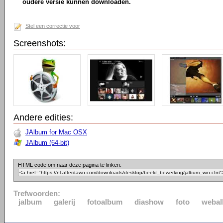
oudere versie kunnen downloaden.
Stel een correctie voor
Screenshots:
Andere edities:
JAlbum for Mac OSX
JAlbum (64-bit)
HTML code om naar deze pagina te linken:
Trefwoorden:
jalbum
galerij
fotoalbum
diashow
foto
weba