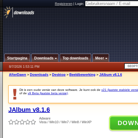
Registreren
|
Login:
Startpagina
Downloads
Top downloads
Meer
8/7/2026 1:53:11 PM
AfterDawn
>
Downloads
>
Desktop
>
Beeldbewerking
>
JAlbum v8.1.6
Dit is een oude versie van deze software. Je kunt ook de
v21 (laatste stabiele versi
of de
v9 Beta (laatste beta versie)
.
JAlbum v8.1.6
Adware
DOW
Vista / Win10 / Win7 / Win8 / WinXP