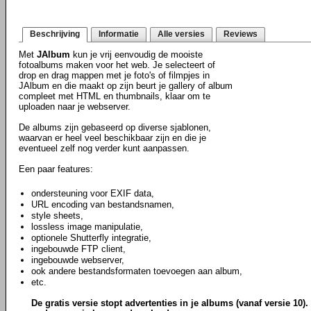
Beschrijving
Informatie
Alle versies
Reviews
Met
JAlbum
kun je vrij eenvoudig de mooiste
fotoalbums maken voor het web. Je selecteert of
drop en drag mappen met je foto's of filmpjes in
JAlbum en die maakt op zijn beurt je gallery of album
compleet met HTML en thumbnails, klaar om te
uploaden naar je webserver.
De albums zijn gebaseerd op diverse sjablonen,
waarvan er heel veel beschikbaar zijn en die je
eventueel zelf nog verder kunt aanpassen.
Een paar features:
ondersteuning voor EXIF data,
URL encoding van bestandsnamen,
style sheets,
lossless image manipulatie,
optionele Shutterfly integratie,
ingebouwde FTP client,
ingebouwde webserver,
ook andere bestandsformaten toevoegen aan album,
etc.
De gratis versie stopt advertenties in je albums (vanaf versie 10). 