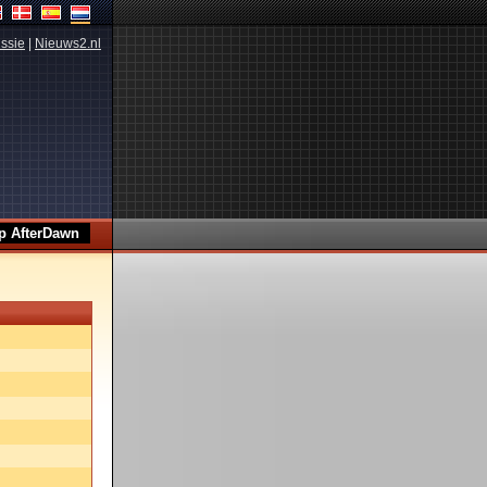
ssie
|
Nieuws2.nl