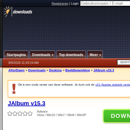
Registreren
|
Login:
Startpagina
Downloads
Top downloads
Meer
8/9/2026 11:43:24 AM
AfterDawn
>
Downloads
>
Desktop
>
Beeldbewerking
>
JAlbum v15.3
Dit is een oude versie van deze software. Je kunt ook de
v21 (laatste stabiele versi
JAlbum v15.3
Adware
DOW
Vista / Win10 / Win7 / Win8 / WinXP