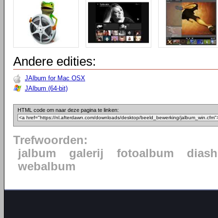
Andere edities:
JAlbum for Mac OSX
JAlbum (64-bit)
HTML code om naar deze pagina te linken:
Trefwoorden:
jalbum
galerij
fotoalbum
dias
webalbum