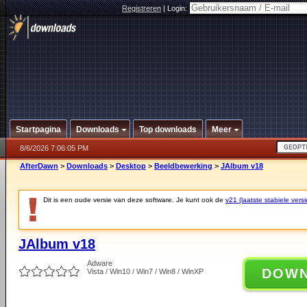
Registreren
|
Login:
Startpagina
Downloads
Top downloads
Meer
8/6/2026 7:06:05 PM
AfterDawn
>
Downloads
>
Desktop
>
Beeldbewerking
>
JAlbum v18
Dit is een oude versie van deze software. Je kunt ook de
v21 (laatste stabiele versi
JAlbum v18
Adware
DOW
Vista / Win10 / Win7 / Win8 / WinXP