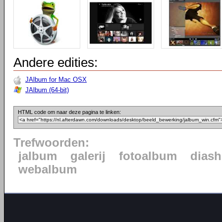
Andere edities:
JAlbum for Mac OSX
JAlbum (64-bit)
HTML code om naar deze pagina te linken:
Trefwoorden:
jalbum
galerij
fotoalbum
dias
webalbum