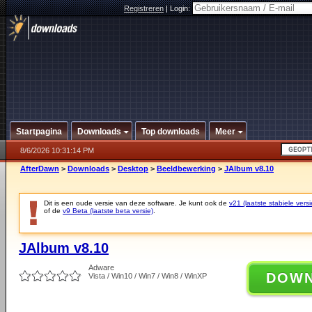
Registreren
|
Login:
Startpagina
Downloads
Top downloads
Meer
8/6/2026 10:31:14 PM
AfterDawn
>
Downloads
>
Desktop
>
Beeldbewerking
>
JAlbum v8.10
Dit is een oude versie van deze software. Je kunt ook de
v21 (laatste stabiele versi
of de
v9 Beta (laatste beta versie)
.
JAlbum v8.10
Adware
DOW
Vista / Win10 / Win7 / Win8 / WinXP