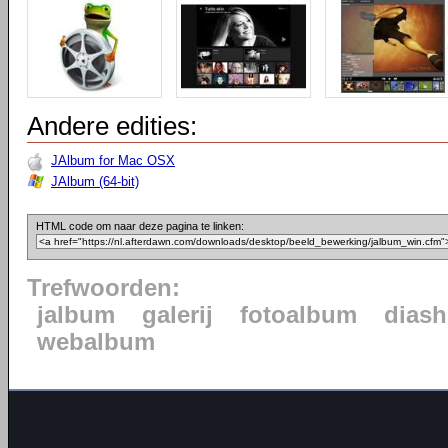
Andere edities:
JAlbum for Mac OSX
JAlbum (64-bit)
HTML code om naar deze pagina te linken:
Trefwoorden:
jalbum
galerij
fotoalbum
dias
webalbum