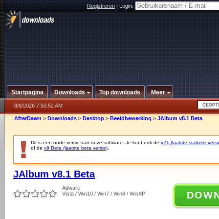
Registreren
|
Login:
Startpagina
Downloads
Top downloads
Meer
8/6/2026 7:50:52 AM
AfterDawn
>
Downloads
>
Desktop
>
Beeldbewerking
>
JAlbum v8.1 Beta
Dit is een oude versie van deze software. Je kunt ook de
v21 (laatste stabiele versi
of de
v9 Beta (laatste beta versie)
.
JAlbum v8.1 Beta
Adware
DOW
Vista / Win10 / Win7 / Win8 / WinXP