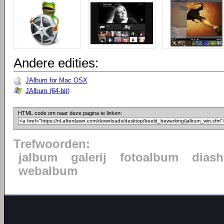
Andere edities:
JAlbum for Mac OSX
JAlbum (64-bit)
HTML code om naar deze pagina te linken:
Trefwoorden:
jalbum
galerij
fotoalbum
dias
webalbum