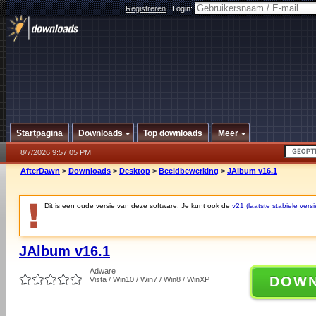
Registreren
|
Login:
Startpagina
Downloads
Top downloads
Meer
8/7/2026 9:57:05 PM
AfterDawn
>
Downloads
>
Desktop
>
Beeldbewerking
>
JAlbum v16.1
Dit is een oude versie van deze software. Je kunt ook de
v21 (laatste stabiele versi
JAlbum v16.1
Adware
DOW
Vista / Win10 / Win7 / Win8 / WinXP