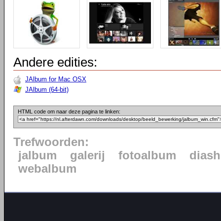
Andere edities:
JAlbum for Mac OSX
JAlbum (64-bit)
HTML code om naar deze pagina te linken:
Trefwoorden:
jalbum
galerij
fotoalbum
dias
webalbum