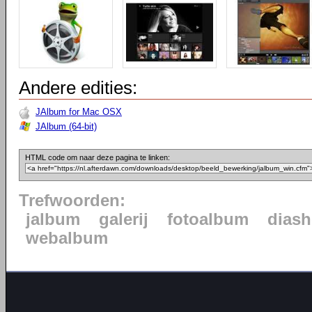
Andere edities:
JAlbum for Mac OSX
JAlbum (64-bit)
HTML code om naar deze pagina te linken:
Trefwoorden:
jalbum
galerij
fotoalbum
dias
webalbum