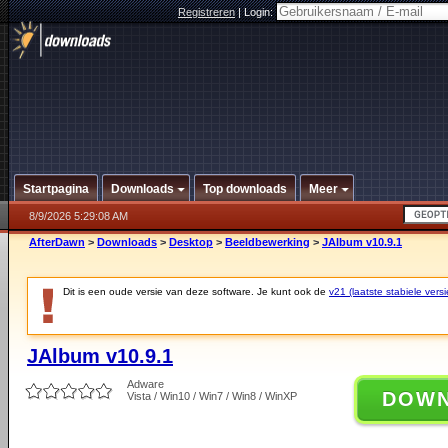
Registreren
|
Login:
Startpagina
Downloads
Top downloads
Meer
8/9/2026 5:29:08 AM
AfterDawn
>
Downloads
>
Desktop
>
Beeldbewerking
>
JAlbum v10.9.1
Dit is een oude versie van deze software. Je kunt ook de
v21 (laatste stabiele versi
JAlbum v10.9.1
Adware
DOW
Vista / Win10 / Win7 / Win8 / WinXP