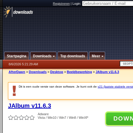
Registreren
|
Login:
Startpagina
Downloads
Top downloads
Meer
8/6/2026 5:21:29 AM
AfterDawn
>
Downloads
>
Desktop
>
Beeldbewerking
>
JAlbum v11.6.3
Dit is een oude versie van deze software. Je kunt ook de
v21 (laatste stabiele versi
JAlbum v11.6.3
Adware
DOW
Vista / Win10 / Win7 / Win8 / WinXP