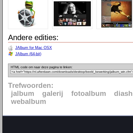
Andere edities:
JAlbum for Mac OSX
JAlbum (64-bit)
HTML code om naar deze pagina te linken:
Trefwoorden:
jalbum
galerij
fotoalbum
dias
webalbum