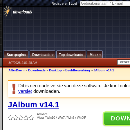
Registreren
|
Login:
Startpagina
Downloads
Top downloads
Meer
8/7/2026 2:01:28 AM
AfterDawn
>
Downloads
>
Desktop
>
Beeldbewerking
>
JAlbum v14.1
Dit is een oude versie van deze software. Je kunt ook
versie)
downloaden.
JAlbum v14.1
Adware
DOW
Vista / Win10 / Win7 / Win8 / WinXP