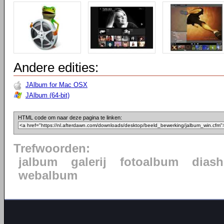
Andere edities:
JAlbum for Mac OSX
JAlbum (64-bit)
HTML code om naar deze pagina te linken:
Trefwoorden:
jalbum
galerij
fotoalbum
dias
webalbum