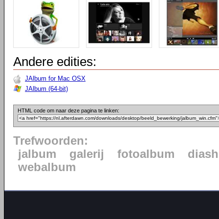
Andere edities:
JAlbum for Mac OSX
JAlbum (64-bit)
HTML code om naar deze pagina te linken:
Trefwoorden:
jalbum
galerij
fotoalbum
dias
webalbum