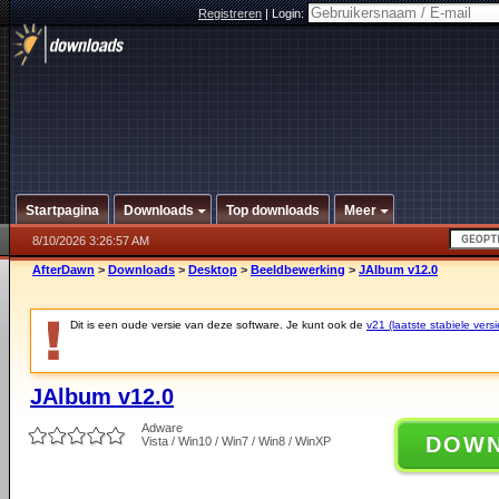
Registreren
|
Login:
Startpagina
Downloads
Top downloads
Meer
8/10/2026 3:26:57 AM
AfterDawn
>
Downloads
>
Desktop
>
Beeldbewerking
>
JAlbum v12.0
Dit is een oude versie van deze software. Je kunt ook de
v21 (laatste stabiele versi
JAlbum v12.0
Adware
DOW
Vista / Win10 / Win7 / Win8 / WinXP