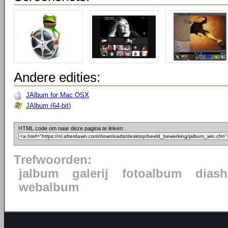
Andere edities:
JAlbum for Mac OSX
JAlbum (64-bit)
HTML code om naar deze pagina te linken:
Trefwoorden:
jalbum
galerij
fotoalbum
dias
webalbum