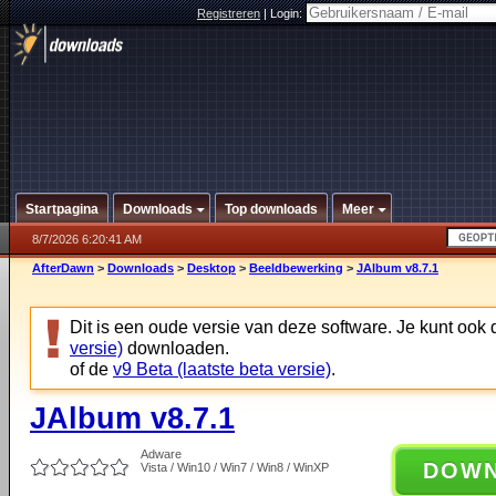
Registreren
|
Login:
Startpagina
Downloads
Top downloads
Meer
8/7/2026 6:20:41 AM
AfterDawn
>
Downloads
>
Desktop
>
Beeldbewerking
>
JAlbum v8.7.1
Dit is een oude versie van deze software. Je kunt ook
versie)
downloaden.
of de
v9 Beta (laatste beta versie)
.
JAlbum v8.7.1
Adware
DOW
Vista / Win10 / Win7 / Win8 / WinXP