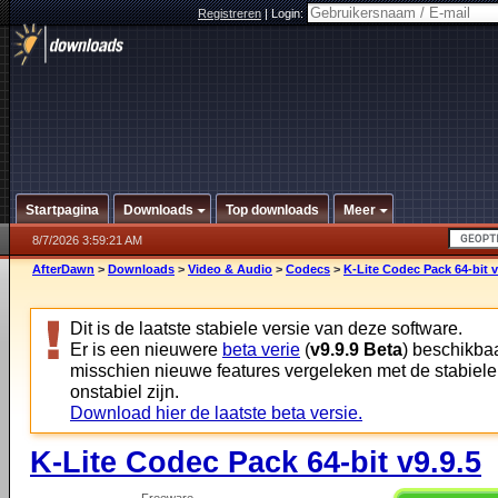
Registreren
|
Login:
Startpagina
Downloads
Top downloads
Meer
8/7/2026 3:59:21 AM
AfterDawn
>
Downloads
>
Video & Audio
>
Codecs
>
K-Lite Codec Pack 64-bit v
Dit is de laatste stabiele versie van deze software.
Er is een nieuwere
beta verie
(
v9.9.9 Beta
) beschikbaa
misschien nieuwe features vergeleken met de stabiele
onstabiel zijn.
Download hier de laatste beta versie.
K-Lite Codec Pack 64-bit v9.9.5