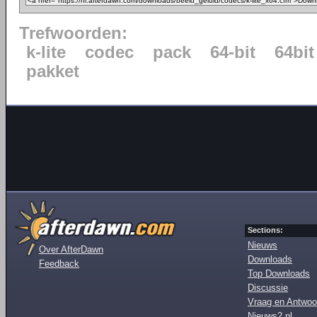
Trefwoorden:
k-lite
codec
pack
64-bit
64bit
pakket
Sections:
Nieuws
Over AfterDawn
Downloads
Feedback
Top Downloads
Discussie
Vraag en Antwoo
Nieuws2.nl