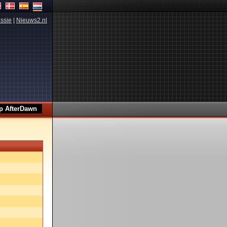
ssie
|
Nieuws2.nl