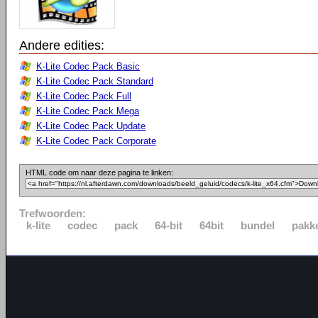
Andere edities:
K-Lite Codec Pack Basic
K-Lite Codec Pack Standard
K-Lite Codec Pack Full
K-Lite Codec Pack Mega
K-Lite Codec Pack Update
K-Lite Codec Pack Corporate
HTML code om naar deze pagina te linken:
Trefwoorden:
k-lite
codec
pack
64-bit
64bit
bundel
pakk