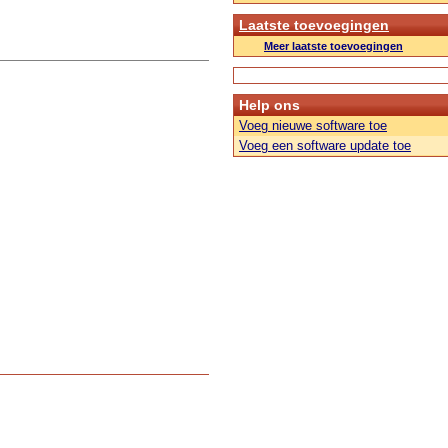
Laatste toevoegingen
Meer laatste toevoegingen
Help ons
Voeg nieuwe software toe
Voeg een software update toe