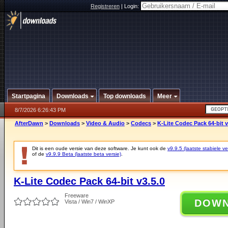
Registreren
|
Login:
Startpagina
Downloads
Top downloads
Meer
8/7/2026 6:26:43 PM
AfterDawn
>
Downloads
>
Video & Audio
>
Codecs
>
K-Lite Codec Pack 64-bit v
Dit is een oude versie van deze software. Je kunt ook de
v9.9.5 (laatste stabiele ve
of de
v9.9.9 Beta (laatste beta versie)
.
K-Lite Codec Pack 64-bit v3.5.0
Freeware
DOW
Vista / Win7 / WinXP