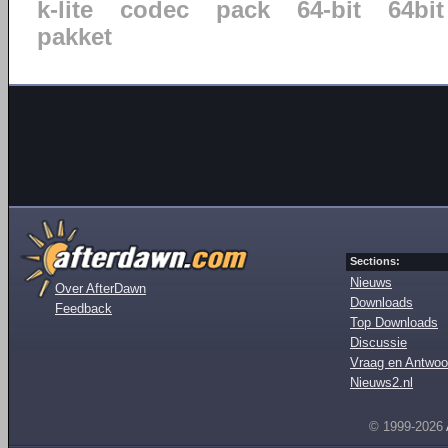
k-lite
codec
pack
64-bit
64bit
pakket
Sections:
Nieuws
Over AfterDawn
Downloads
Feedback
Top Downloads
Discussie
Vraag en Antwoo
Nieuws2.nl
© 1999-2026