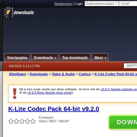
Registreren
|
Login:
Startpagina
Downloads
Top downloads
Meer
8/6/2026 3:14:12 PM
AfterDawn
>
Downloads
>
Video & Audio
>
Codecs
>
K-Lite Codec Pack 64-bit v
Dit is een oude versie van deze software. Je kunt ook de
v9.9.5 (laatste stabiele ve
of de
v9.9.9 Beta (laatste beta versie)
.
K-Lite Codec Pack 64-bit v9.2.0
Freeware
DOW
Vista / Win7 / WinXP