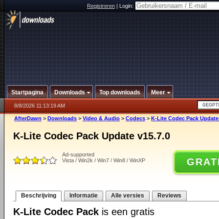
Registreren
|
Login:
Startpagina
Downloads
Top downloads
Meer
8/8/2026 11:13:19 AM
AfterDawn
>
Downloads
>
Video & Audio
>
Codecs
>
K-Lite Codec Pack Update 
K-Lite Codec Pack Update v15.7.0
Ad-supported
GRAT
Vista / Win2k / Win7 / Win8 / WinXP
Beschrijving
Informatie
Alle versies
Reviews
K-Lite Codec Pack
is een gratis