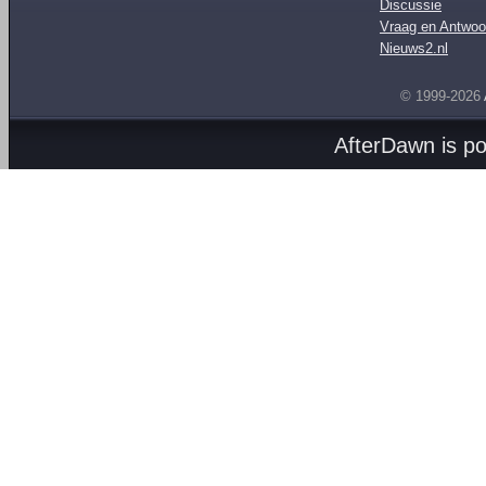
Discussie
Vraag en Antwoo
Nieuws2.nl
© 1999-2026
AfterDawn is p