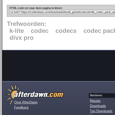
HTML code om naar deze pagina te linken:
Trefwoorden:
k-lite
codec
codecs
codec pac
divx pro
Sections:
Nieuws
Over AfterDawn
Downloads
Feedback
Top Downloads