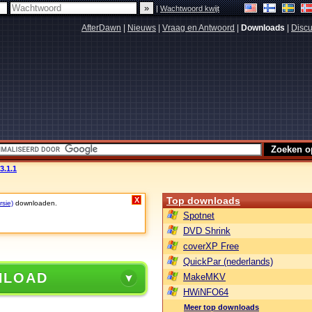
|
Wachtwoord kwijt
AfterDawn
|
Nieuws
|
Vraag en Antwoord
|
Downloads
|
Discu
3.1.1
Top downloads
X
rsie)
downloaden.
Spotnet
DVD Shrink
coverXP Free
QuickPar (nederlands)
NLOAD
MakeMKV
HWiNFO64
Meer top downloads