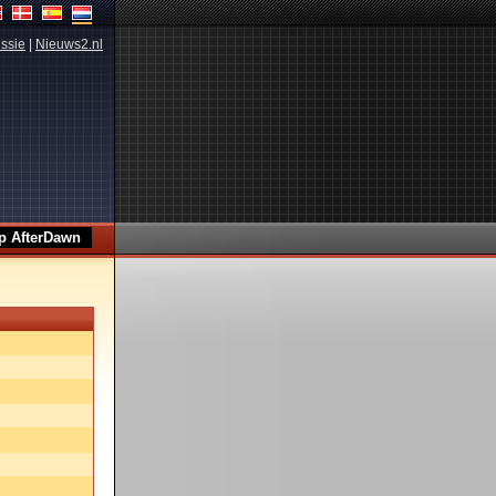
ssie
|
Nieuws2.nl