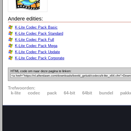
Andere edities:
K-Lite Codec Pack Basic
K-Lite Codec Pack Standard
K-Lite Codec Pack Full
K-Lite Codec Pack Mega
K-Lite Codec Pack Update
K-Lite Codec Pack Corporate
HTML code om naar deze pagina te linken:
Trefwoorden:
k-lite
codec
pack
64-bit
64bit
bundel
pakk