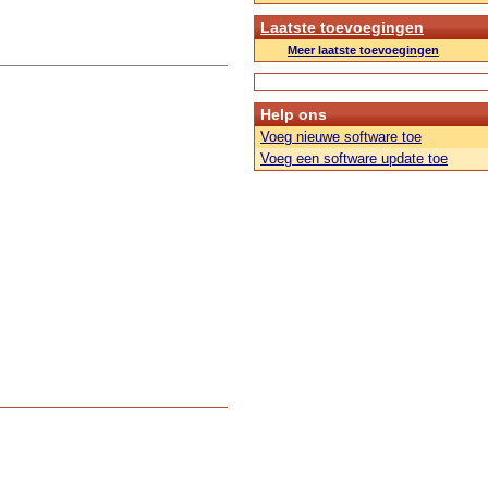
Laatste toevoegingen
Meer laatste toevoegingen
Help ons
Voeg nieuwe software toe
Voeg een software update toe