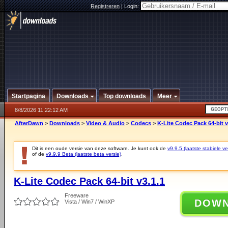
Registreren
|
Login:
Startpagina
Downloads
Top downloads
Meer
8/8/2026 11:22:12 AM
AfterDawn
>
Downloads
>
Video & Audio
>
Codecs
>
K-Lite Codec Pack 64-bit v
Dit is een oude versie van deze software. Je kunt ook de
v9.9.5 (laatste stabiele ve
of de
v9.9.9 Beta (laatste beta versie)
.
K-Lite Codec Pack 64-bit v3.1.1
Freeware
DOW
Vista / Win7 / WinXP