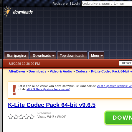
Registreren
|
Login:
Startpagina
Downloads
Top downloads
Meer
8/8/2026 12:36:20 PM
AfterDawn
>
Downloads
>
Video & Audio
>
Codecs
>
K-Lite Codec Pack 64-bit v
Dit is een oude versie van deze software. Je kunt ook de
v9.9.5 (laatste stabiele ve
of de
v9.9.9 Beta (laatste beta versie)
.
K-Lite Codec Pack 64-bit v9.6.5
Freeware
DOW
Vista / Win7 / WinXP