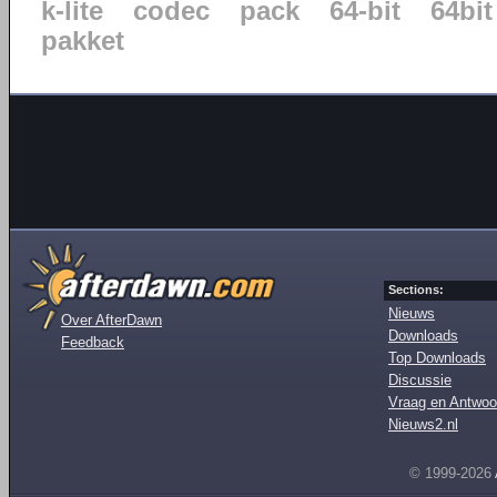
k-lite
codec
pack
64-bit
64bit
pakket
Sections:
Nieuws
Over AfterDawn
Downloads
Feedback
Top Downloads
Discussie
Vraag en Antwoo
Nieuws2.nl
© 1999-2026