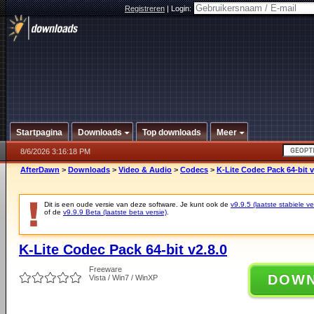
Registreren
|
Login:
Startpagina
Downloads
Top downloads
Meer
8/6/2026 3:16:18 PM
AfterDawn
>
Downloads
>
Video & Audio
>
Codecs
>
K-Lite Codec Pack 64-bit v
Dit is een oude versie van deze software. Je kunt ook de
v9.9.5 (laatste stabiele ve
of de
v9.9.9 Beta (laatste beta versie)
.
K-Lite Codec Pack 64-bit v2.8.0
Freeware
DOW
Vista / Win7 / WinXP