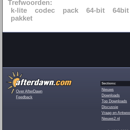
Trefwoorden:
k-lite
codec
pack
64-bit
64bit
pakket
Sections:
Nieuws
Over AfterDawn
Downloads
Feedback
Top Downloads
Discussie
Vraag en Antwoo
Nieuws2.nl