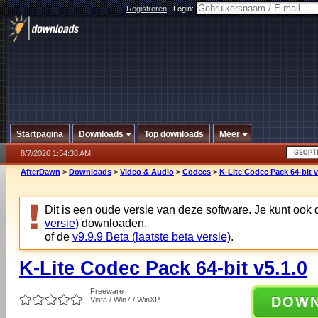
Registreren
|
Login:
Startpagina
Downloads
Top downloads
Meer
8/7/2026 1:54:38 AM
AfterDawn
>
Downloads
>
Video & Audio
>
Codecs
>
K-Lite Codec Pack 64-bit v
Dit is een oude versie van deze software. Je kunt ook
versie)
downloaden.
of de
v9.9.9 Beta (laatste beta versie)
.
K-Lite Codec Pack 64-bit v5.1.0
Freeware
DOW
Vista / Win7 / WinXP