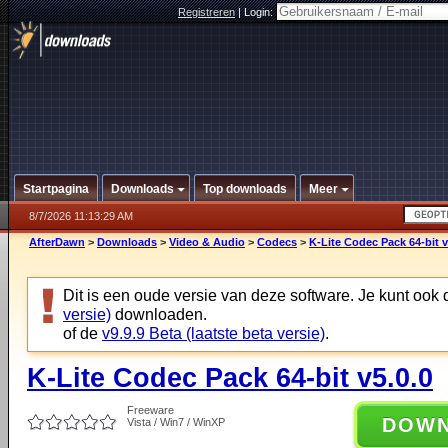
Registreren
|
Login:
Startpagina
Downloads
Top downloads
Meer
8/7/2026 11:13:29 AM
AfterDawn
>
Downloads
>
Video & Audio
>
Codecs
>
K-Lite Codec Pack 64-bit v
Dit is een oude versie van deze software. Je kunt ook
versie)
downloaden.
of de
v9.9.9 Beta (laatste beta versie)
.
K-Lite Codec Pack 64-bit v5.0.0
Freeware
DOW
Vista / Win7 / WinXP