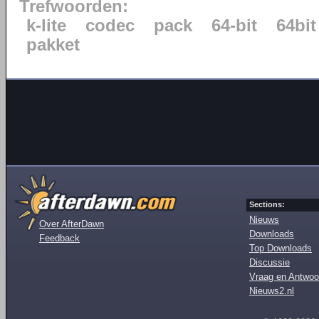
Trefwoorden:
k-lite
codec
pack
64-bit
64bit
pakket
Sections:
Nieuws
Over AfterDawn
Downloads
Feedback
Top Downloads
Discussie
Vraag en Antwoo
Nieuws2.nl