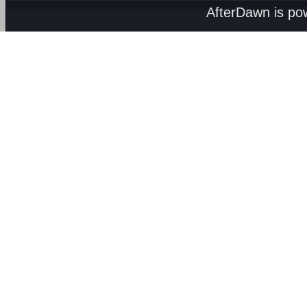
AfterDawn is p