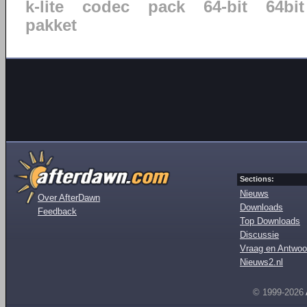
k-lite
codec
pack
64-bit
64bit
pakket
Sections:
Nieuws
Over AfterDawn
Downloads
Feedback
Top Downloads
Discussie
Vraag en Antwoo
Nieuws2.nl
© 1999-2026