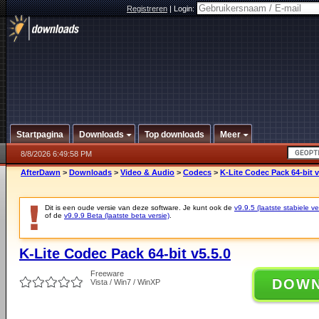
Registreren
|
Login:
Startpagina
Downloads
Top downloads
Meer
8/8/2026 6:49:58 PM
AfterDawn
>
Downloads
>
Video & Audio
>
Codecs
>
K-Lite Codec Pack 64-bit v
Dit is een oude versie van deze software. Je kunt ook de
v9.9.5 (laatste stabiele ve
of de
v9.9.9 Beta (laatste beta versie)
.
K-Lite Codec Pack 64-bit v5.5.0
Freeware
DOW
Vista / Win7 / WinXP