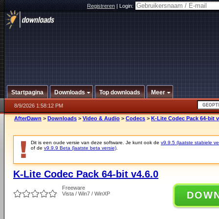
Registreren
|
Login:
Startpagina
Downloads
Top downloads
Meer
8/9/2026 1:58:12 PM
AfterDawn
>
Downloads
>
Video & Audio
>
Codecs
>
K-Lite Codec Pack 64-bit v
Dit is een oude versie van deze software. Je kunt ook de
v9.9.5 (laatste stabiele ve
of de
v9.9.9 Beta (laatste beta versie)
.
K-Lite Codec Pack 64-bit v4.6.0
Freeware
DOW
Vista / Win7 / WinXP