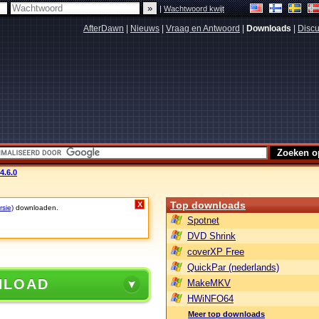
|
Wachtwoord kwijt
AfterDawn
|
Nieuws
|
Vraag en Antwoord
|
Downloads
|
Discu
4.6.0
Top downloads
X
rsie)
downloaden.
Spotnet
DVD Shrink
coverXP Free
QuickPar (nederlands)
NLOAD
MakeMKV
HWiNFO64
Meer top downloads