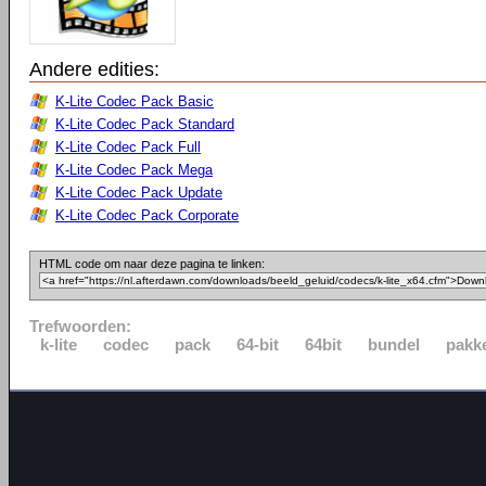
Andere edities:
K-Lite Codec Pack Basic
K-Lite Codec Pack Standard
K-Lite Codec Pack Full
K-Lite Codec Pack Mega
K-Lite Codec Pack Update
K-Lite Codec Pack Corporate
HTML code om naar deze pagina te linken:
Trefwoorden:
k-lite
codec
pack
64-bit
64bit
bundel
pakk