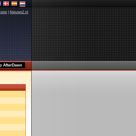
ssie
|
Nieuws2.nl