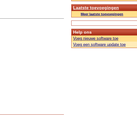
Laatste toevoegingen
Meer laatste toevoegingen
Help ons
Voeg nieuwe software toe
Voeg een software update toe