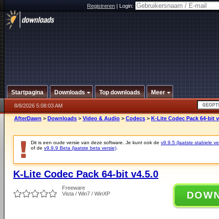
Registreren
|
Login:
Startpagina
Downloads
Top downloads
Meer
8/8/2026 5:08:03 AM
AfterDawn
>
Downloads
>
Video & Audio
>
Codecs
>
K-Lite Codec Pack 64-bit v
Dit is een oude versie van deze software. Je kunt ook de
v9.9.5 (laatste stabiele ve
of de
v9.9.9 Beta (laatste beta versie)
.
K-Lite Codec Pack 64-bit v4.5.0
Freeware
DOW
Vista / Win7 / WinXP