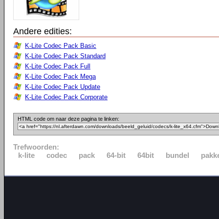
Andere edities:
K-Lite Codec Pack Basic
K-Lite Codec Pack Standard
K-Lite Codec Pack Full
K-Lite Codec Pack Mega
K-Lite Codec Pack Update
K-Lite Codec Pack Corporate
HTML code om naar deze pagina te linken:
Trefwoorden:
k-lite
codec
pack
64-bit
64bit
bundel
pakk