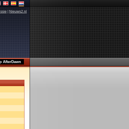
ssie
|
Nieuws2.nl