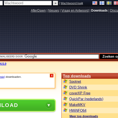
|
Wachtwoord kwijt
AfterDawn
|
Nieuws
|
Vraag en Antwoord
|
Downloads
|
Discu
4.5.0
Top downloads
X
rsie)
downloaden.
Spotnet
DVD Shrink
coverXP Free
QuickPar (nederlands)
NLOAD
MakeMKV
HWiNFO64
Meer top downloads