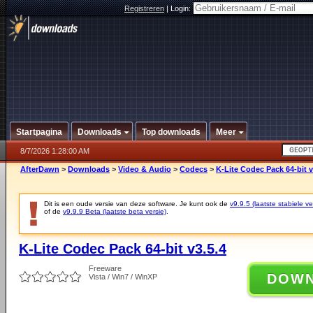
Registreren
|
Login:
Startpagina
Downloads
Top downloads
Meer
8/7/2026 1:28:00 AM
AfterDawn
>
Downloads
>
Video & Audio
>
Codecs
>
K-Lite Codec Pack 64-bit v
Dit is een oude versie van deze software. Je kunt ook de
v9.9.5 (laatste stabiele ve
of de
v9.9.9 Beta (laatste beta versie)
.
K-Lite Codec Pack 64-bit v3.5.4
Freeware
DOW
Vista / Win7 / WinXP