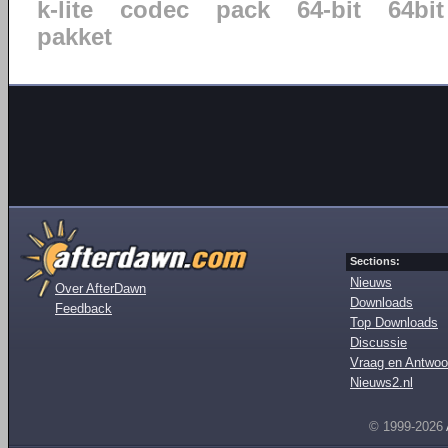
k-lite
codec
pack
64-bit
64bit
pakket
Sections:
Nieuws
Over AfterDawn
Downloads
Feedback
Top Downloads
Discussie
Vraag en Antwoo
Nieuws2.nl
© 1999-2026