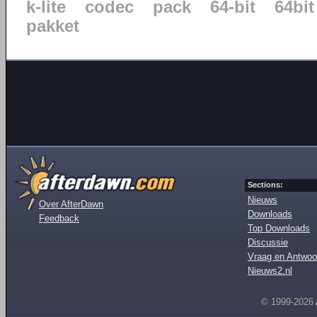
k-lite
codec
pack
64-bit
64bit
pakket
Sections:
Nieuws
Over AfterDawn
Downloads
Feedback
Top Downloads
Discussie
Vraag en Antwoo
Nieuws2.nl
© 1999-2026