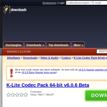
Registreren
|
Login:
Startpagina
Downloads
Top downloads
Meer
8/8/2026 5:13:23 AM
AfterDawn
>
Downloads
>
Video & Audio
>
Codecs
>
K-Lite Codec Pack 64-bit v
Dit is een oude versie van deze software. Je kunt ook de
v9.9.5 (laatste stabiele ve
of de
v9.9.9 Beta (laatste beta versie)
.
K-Lite Codec Pack 64-bit v6.0.6 Beta
Freeware
DOW
Vista / Win7 / WinXP