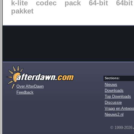
k-lite
codec
pack
64-bit
64bit
pakket
Sections:
Nieuws
Over AfterDawn
Downloads
Feedback
Top Downloads
Discussie
Vraag en Antwoo
Nieuws2.nl
© 1999-2026