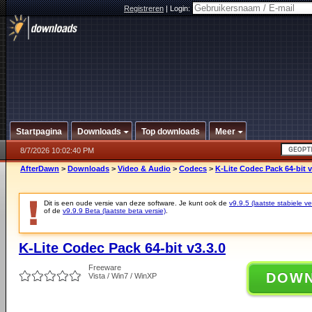
Registreren
|
Login:
Startpagina
Downloads
Top downloads
Meer
8/7/2026 10:02:40 PM
AfterDawn
>
Downloads
>
Video & Audio
>
Codecs
>
K-Lite Codec Pack 64-bit v
Dit is een oude versie van deze software. Je kunt ook de
v9.9.5 (laatste stabiele ve
of de
v9.9.9 Beta (laatste beta versie)
.
K-Lite Codec Pack 64-bit v3.3.0
Freeware
DOW
Vista / Win7 / WinXP