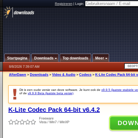
Registreren
|
Login:
Startpagina
Downloads
Top downloads
Meer
8/8/2026 7:39:07 AM
AfterDawn
>
Downloads
>
Video & Audio
>
Codecs
>
K-Lite Codec Pack 64-bit v
Dit is een oude versie van deze software. Je kunt ook de
v9.9.5 (laatste stabiele ve
of de
v9.9.9 Beta (laatste beta versie)
.
K-Lite Codec Pack 64-bit v6.4.2
Freeware
DOW
Vista / Win7 / WinXP