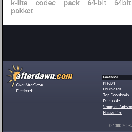
k-lite
codec
pack
64-bit
64bit
pakket
Sections:
Nieuws
Over AfterDawn
Downloads
Feedback
Top Downloads
Discussie
Vraag en Antwoo
Nieuws2.nl
© 1999-2026